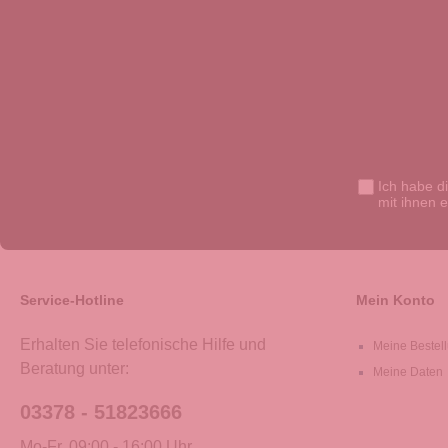
Ich habe d
mit ihnen 
Service-Hotline
Mein Konto
Erhalten Sie telefonische Hilfe und
Meine Bestel
Beratung unter:
Meine Daten
03378 - 51823666
Mo-Fr, 09:00 - 16:00 Uhr