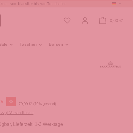
ken – vom Klassiker bis zum Trendsetter
0,00 €*
Sale
Taschen
Börsen
*
%
79,99 €*
(70% gespart)
. zzgl. Versandkosten
ügbar, Lieferzeit: 1-3 Werktage