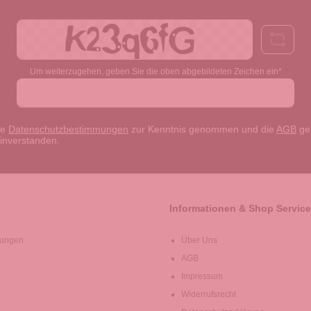
Adresse*
Um weiterzugehen, geben Sie die oben abgebildeten Zeichen ein*
ie
Datenschutzbestimmungen
zur Kenntnis genommen und die
AGB
gel
einverstanden.
Informationen & Shop Service
lungen
Über Uns
AGB
Impressum
Widerrufsrecht