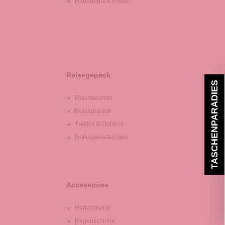
Handgepäck Finden
Reisegepäck
TASCHENPARADIES
Reisetaschen
Reisegepäck
Trekkin & Outdoor
Rollenreisetaschen
Accessoires
Handschuhe
Regenschirme