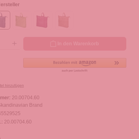
rsteller
ib den gewünschten Wert ein oder benutze die Schaltflächen um die Anzahl zu er
In den Warenkorb
tel hinzufügen
mer:
20.00704.60
kandinavian Brand
45529525
.:
20.00704.60
m