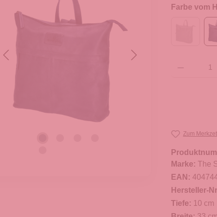
Farbe vom He
Produkt Anzahl: G
Zum Merkzet
Produktnum
Marke:
The S
EAN:
40474
Hersteller-Nr
Tiefe:
10 cm
Breite:
33 c