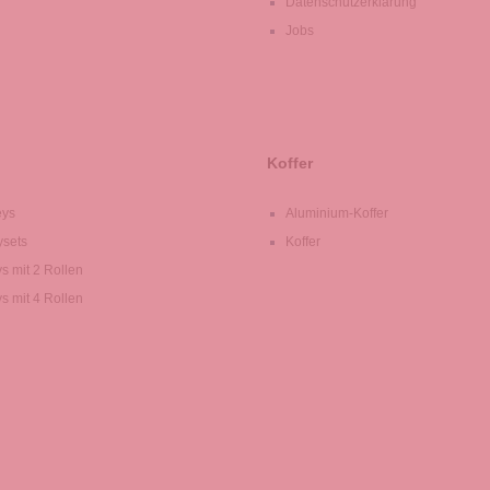
Datenschutzerklärung
Jobs
Koffer
eys
Aluminium-Koffer
ysets
Koffer
ys mit 2 Rollen
ys mit 4 Rollen