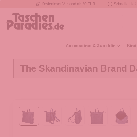
Kostenloser Versand ab 20 EUR
Schnelle Liefe
e springen
Zur Hauptnavigation springen
Accessoires & Zubehör
Kind
The Skandinavian Brand D