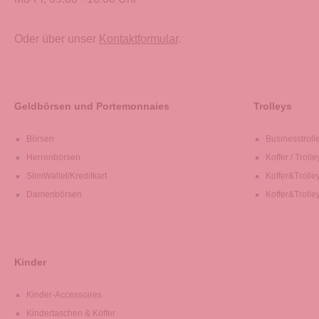
Oder über unser
Kontaktformular
.
Geldbörsen und Portemonnaies
Trolleys
Börsen
Businesstroll
Herrenbörsen
Koffer / Trolle
SlimWallet/Kreditkart
Koffer&Trolle
Damenbörsen
Koffer&Trolle
Kinder
Kinder-Accessoires
Kindertaschen & Koffer