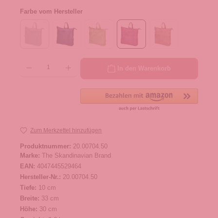
Farbe vom Hersteller
Produkt Anzahl: Gib den gewünschten Wert ein oder benutze die Schaltflächen um die 
In den Warenkorb
Zum Merkzettel hinzufügen
Produktnummer:
20.00704.50
Marke:
The Skandinavian Brand
EAN:
4047445529464
Hersteller-Nr.:
20.00704.50
Tiefe:
10 cm
Breite:
33 cm
Höhe:
30 cm