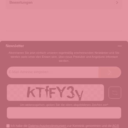
Bewertungen
Newsletter
Abonnieren Sie jetzt einfach unseren regelmäßig erscheinenden Newsletter und Sie
werden stets unter den Ersten sein, über neue Produkte und Angebote informiert
werden.
E-
Mail-
Adresse*
Um weiterzugehen, geben Sie die oben abgebildeten Zeichen ein*
Ich habe die
Datenschutzbestimmungen
zur Kenntnis genommen und die
AGB