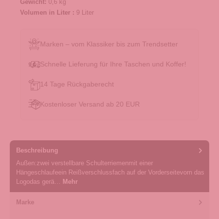
Gewicht:
0,6 kg
Volumen in Liter :
9 Liter
Marken – vom Klassiker bis zum Trendsetter
Schnelle Lieferung für Ihre Taschen und Koffer!
14 Tage Rückgaberecht
Kostenloser Versand ab 20 EUR
Beschreibung
Außen:zwei verstellbare Schulterriemenmit einer
Hängeschlaufeein Reißverschlussfach auf der Vorderseitevorn das
Logodas gerä…
Mehr
Marke