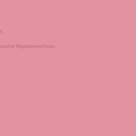
el
nklusive Magnetverschluss