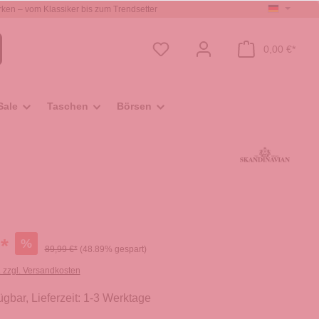
ken – vom Klassiker bis zum Trendsetter
0,00 €*
Sale
Taschen
Börsen
*
%
89,99 €*
(48.89% gespart)
. zzgl. Versandkosten
ügbar, Lieferzeit: 1-3 Werktage