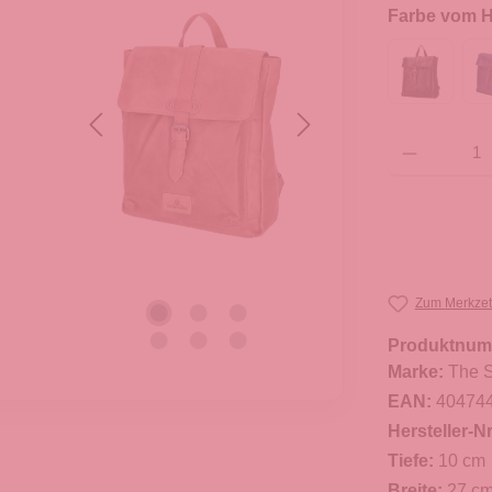
Farbe vom He
Produkt Anzahl: G
Zum Merkzet
Produktnum
Marke:
The S
EAN:
40474
Hersteller-Nr
Tiefe:
10 cm
Breite:
27 c