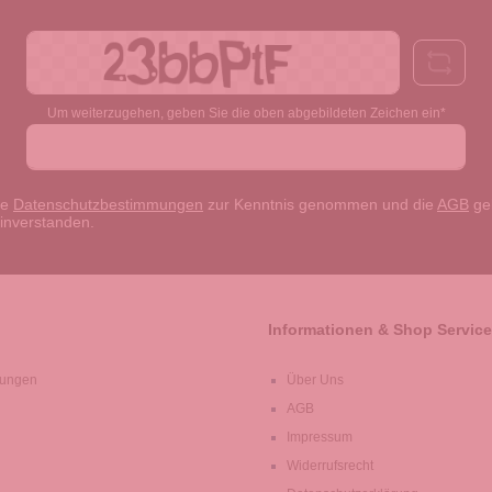
Adresse*
Um weiterzugehen, geben Sie die oben abgebildeten Zeichen ein*
ie
Datenschutzbestimmungen
zur Kenntnis genommen und die
AGB
gel
einverstanden.
Informationen & Shop Service
lungen
Über Uns
AGB
Impressum
Widerrufsrecht