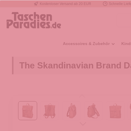
Kostenloser Versand ab 20 EUR
Schnelle Liefe
e springen
Zur Hauptnavigation springen
Accessoires & Zubehör
Kind
The Skandinavian Brand D