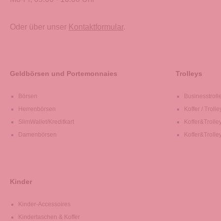
Oder über unser
Kontaktformular
.
Geldbörsen und Portemonnaies
Trolleys
Börsen
Businesstroll
Herrenbörsen
Koffer / Trolle
SlimWallet/Kreditkart
Koffer&Trolle
Damenbörsen
Koffer&Trolle
Kinder
Kinder-Accessoires
Kindertaschen & Koffer