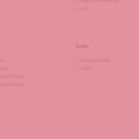
Datenschutzerklärung
Jobs
Koffer
eys
Aluminium-Koffer
ysets
Koffer
ys mit 2 Rollen
ys mit 4 Rollen