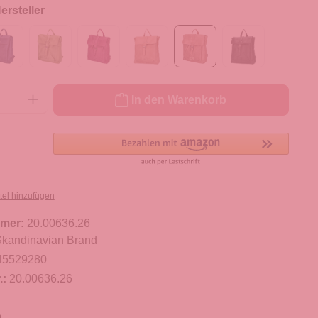
rsteller
ib den gewünschten Wert ein oder benutze die Schaltflächen um die Anzahl zu er
In den Warenkorb
tel hinzufügen
mer:
20.00636.26
kandinavian Brand
45529280
.:
20.00636.26
m