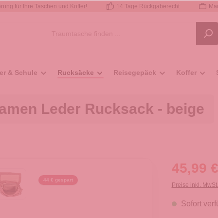
rung für Ihre Taschen und Koffer!
14 Tage Rückgaberecht
Mar
er & Schule
Rucksäcke
Reisegepäck
Koffer
amen Leder Rucksack - beige
45,99 €
44 € gespart
Preise inkl. MwSt
Sofort verf