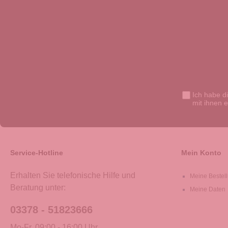
Ich habe d
mit ihnen 
Service-Hotline
Mein Konto
Erhalten Sie telefonische Hilfe und
Meine Bestel
Beratung unter:
Meine Daten
03378 - 51823666
Mo-Fr, 09:00 - 16:00 Uhr