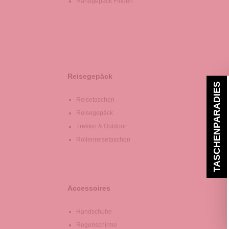
Handgepäck Finden
Reisegepäck
TASCHENPARADIES
Reisetaschen
Reisegepäck
Trekkin & Outdoor
Rollenreisetaschen
Accessoires
Handschuhe
Regenschirme