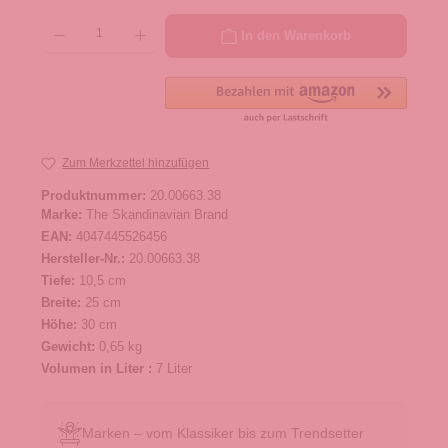
Produkt Anzahl: Gib den gewünschten Wert ein oder benutze die Schaltflächen um die 
In den Warenkorb
Zum Merkzettel hinzufügen
Produktnummer:
20.00663.38
Marke:
The Skandinavian Brand
EAN:
4047445526456
Hersteller-Nr.:
20.00663.38
Tiefe:
10,5 cm
Breite:
25 cm
Höhe:
30 cm
Gewicht:
0,65 kg
Volumen in Liter :
7 Liter
Marken – vom Klassiker bis zum Trendsetter