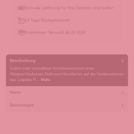
Schnelle Lieferung für Ihre Taschen und Koffer!
14 Tage Rückgaberecht
Kostenloser Versand ab 20 EUR
Beschreibung
Außen:zwei verstellbare Schulterriemenmit einer
Hängeschlaufezwei Reißverschlussfächer auf der Vorderseitevorn
das Logodas H…
Mehr
Marke
Bewertungen