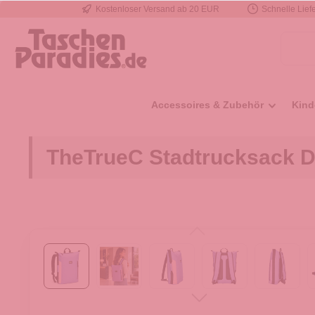
Kostenloser Versand ab 20 EUR
Schnelle Liefe
e springen
Zur Hauptnavigation springen
Accessoires & Zubehör
Kind
TheTrueC Stadtrucksack D