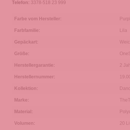
Telefon:
3378-518 23 999
Farbe vom Hersteller:
Purp
Farbfamilie:
Lila
Gepäckart:
Weic
Größe:
OneS
Herstellergarantie:
2 Ja
Herstellernummer:
19.0
Kollektion:
Danc
Marke:
TheT
Material:
Poly
Volumen:
20 Li