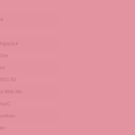
le
hgepäck
ize
hre
0051.50
e With Me
rueC
urethan
ter