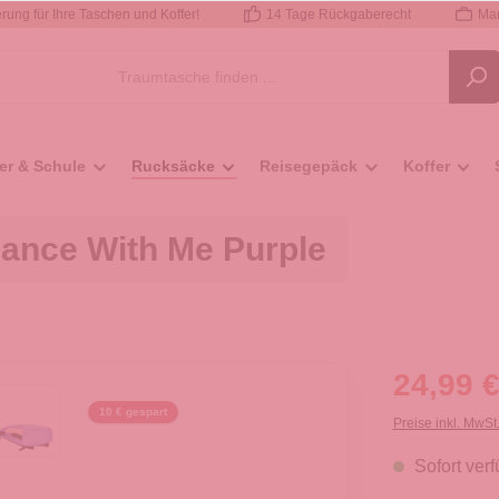
rung für Ihre Taschen und Koffer!
14 Tage Rückgaberecht
Mar
er & Schule
Rucksäcke
Reisegepäck
Koffer
ance With Me Purple
24,99 €
10 € gespart
Preise inkl. MwSt
Sofort verf