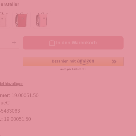
rsteller
ib den gewünschten Wert ein oder benutze die Schaltflächen um die Anzahl zu er
In den Warenkorb
tel hinzufügen
mer:
19.00051.50
rueC
45483063
.:
19.00051.50
m