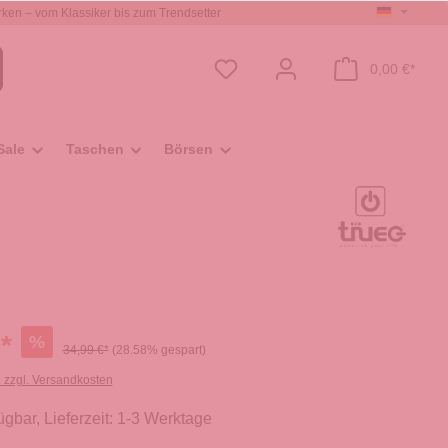
ken – vom Klassiker bis zum Trendsetter
0,00 €*
Sale
Taschen
Börsen
*
%
34,99 €*
(28.58% gespart)
. zzgl. Versandkosten
ügbar, Lieferzeit: 1-3 Werktage