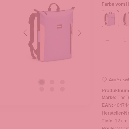
Farbe vom He
Produkt Anzahl: G
Zum Merkzet
Produktnum
Marke:
TheT
EAN:
40474
Hersteller-Nr
Tiefe:
12 cm
Breite:
37 c