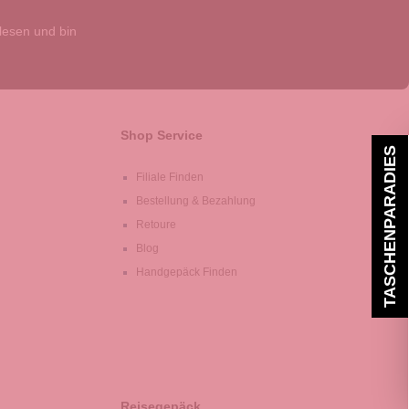
esen und bin
Shop Service
TASCHENPARADIES
Filiale Finden
Bestellung & Bezahlung
Retoure
Blog
Handgepäck Finden
Reisegepäck