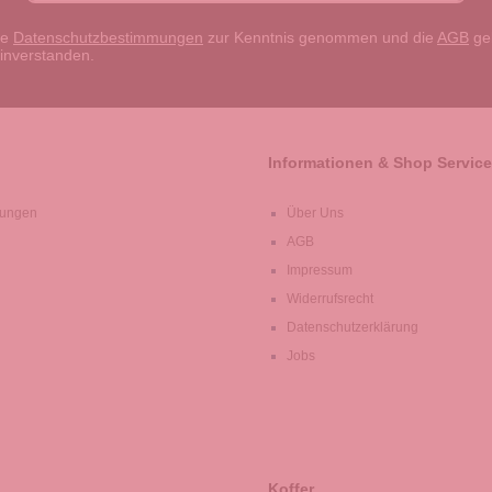
ie
Datenschutzbestimmungen
zur Kenntnis genommen und die
AGB
gel
einverstanden.
Informationen & Shop Service
lungen
Über Uns
AGB
Impressum
Widerrufsrecht
Datenschutzerklärung
Jobs
Koffer