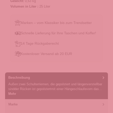
Gewicht:
0,63 kg
Volumen in Liter :
25 Liter
Marken – vom Klassiker bis zum Trendsetter
Schnelle Lieferung für Ihre Taschen und Koffer!
14 Tage Rückgaberecht
Kostenloser Versand ab 20 EUR
Beschreibung
Außen:zwei Schulterriemen, die gepolstert und längenverstellbar
sindder Rücken ist gepolstertmit einer Hängeschlaufevorn das…
Mehr
Marke