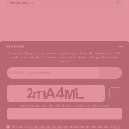
Bewertungen
Newsletter
Abonnieren Sie jetzt einfach unseren regelmäßig erscheinenden Newsletter und Sie
werden stets unter den Ersten sein, über neue Produkte und Angebote informiert
werden.
E-
Mail-
Adresse*
Um weiterzugehen, geben Sie die oben abgebildeten Zeichen ein*
Ich habe die
Datenschutzbestimmungen
zur Kenntnis genommen und die
AGB