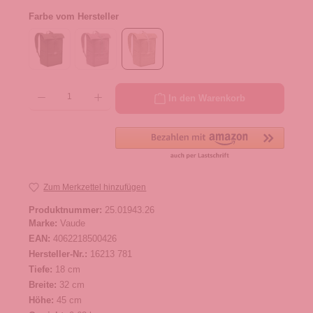
Farbe vom Hersteller
Produkt Anzahl: Gib den gewünschten Wert ein oder benutze die Schaltflächen um die 
In den Warenkorb
Zum Merkzettel hinzufügen
Produktnummer:
25.01943.26
Marke:
Vaude
EAN:
4062218500426
Hersteller-Nr.:
16213 781
Tiefe:
18 cm
Breite:
32 cm
Höhe:
45 cm