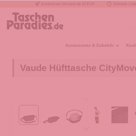
Kostenloser Versand ab 20 EUR
Schnelle Liefe
e springen
Zur Hauptnavigation springen
Accessoires & Zubehör
Kind
Vaude Hüfttasche CityMov