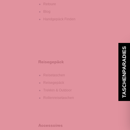
Retoure
Blog
Handgepäck Finden
TASCHENPARADIES
Reisegepäck
Reisetaschen
Reisegepäck
Trekkin & Outdoor
Rollenreisetaschen
Accessoires