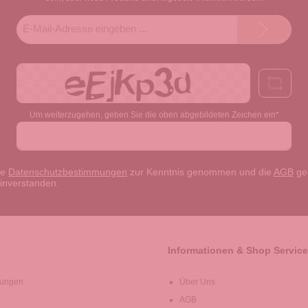
E-
Mail-
Adresse*
Um weiterzugehen, geben Sie die oben abgebildeten Zeichen ein*
ie
Datenschutzbestimmungen
zur Kenntnis genommen und die
AGB
gel
einverstanden.
Informationen & Shop Service
lungen
Über Uns
AGB