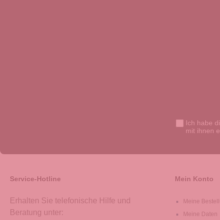
Ich habe d
mit ihnen 
Service-Hotline
Mein Konto
Erhalten Sie telefonische Hilfe und
Meine Bestel
Beratung unter:
Meine Daten