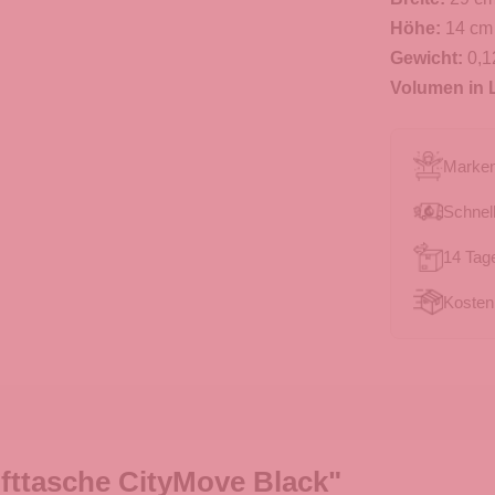
Höhe:
14 cm
Gewicht:
0,1
Volumen in L
Marken
Schnell
14 Tag
Kosten
fttasche CityMove Black"