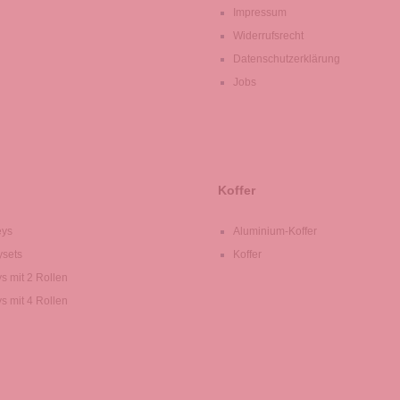
Impressum
Widerrufsrecht
Datenschutzerklärung
Jobs
Koffer
eys
Aluminium-Koffer
ysets
Koffer
ys mit 2 Rollen
ys mit 4 Rollen