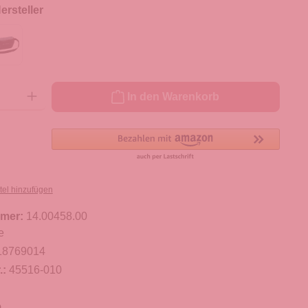
rsteller
ib den gewünschten Wert ein oder benutze die Schaltflächen um die Anzahl zu er
In den Warenkorb
tel hinzufügen
mer:
14.00458.00
e
18769014
.:
45516-010
m