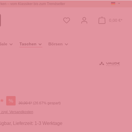
ken – vom Klassiker bis zum Trendsetter
0,00 €*
Sale
Taschen
Börsen
*
%
30,00 €*
(26.67% gespart)
. zzgl. Versandkosten
ügbar, Lieferzeit: 1-3 Werktage