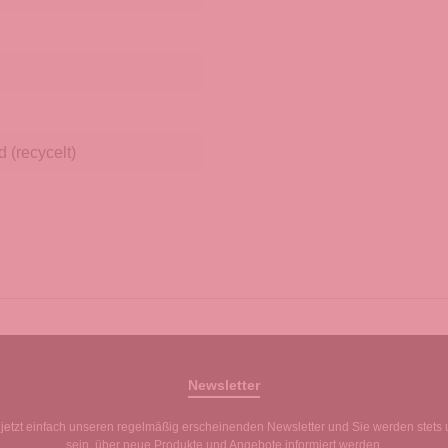
 (recycelt)
Newsletter
jetzt einfach unseren regelmäßig erscheinenden Newsletter und Sie werden stets 
sein, über neue Produkte und Angebote informiert werden.