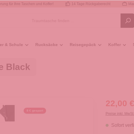
rung für Ihre Taschen und Koffer!
14 Tage Rückgaberecht
Mar
er & Schule
Rucksäcke
Reisegepäck
Koffer
e Black
22,00 €
8 € gespart
Preise inkl. MwSt
Sofort verf