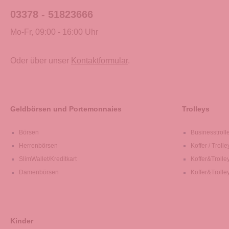
03378 - 51823666
Mo-Fr, 09:00 - 16:00 Uhr
Oder über unser
Kontaktformular
.
Geldbörsen und Portemonnaies
Trolleys
Börsen
Businesstroll
Herrenbörsen
Koffer / Trolle
SlimWallet/Kreditkart
Koffer&Trolle
Damenbörsen
Koffer&Trolle
Kinder