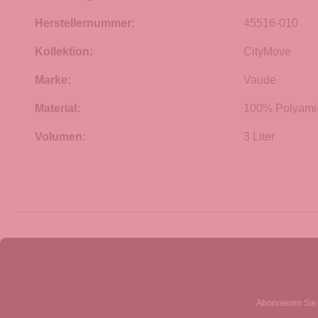
Herstellernummer:
45516-010
Kollektion:
CityMove
Marke:
Vaude
Material:
100% Polyamid
Volumen:
3 Liter
Abonnieren Sie 