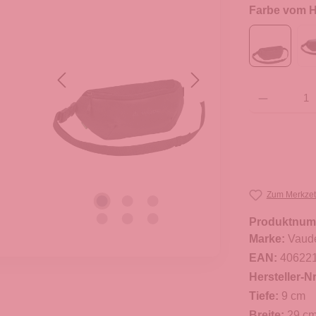
Farbe vom He
Produkt Anzahl: G
Zum Merkzet
Produktnum
Marke:
Vaud
EAN:
40622
Hersteller-Nr
Tiefe:
9 cm
Breite:
29 c