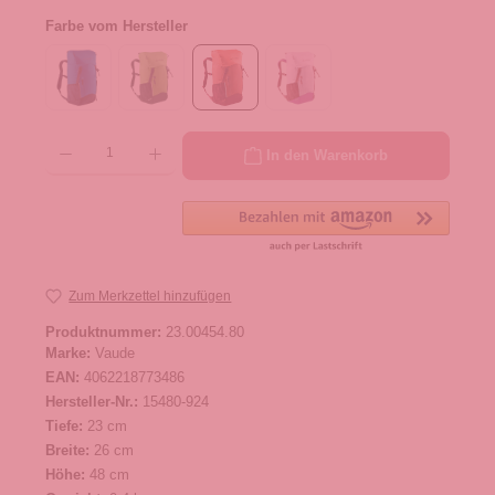
Farbe vom Hersteller
Produkt Anzahl: Gib den gewünschten Wert ein oder benutze die Schaltflächen um die 
In den Warenkorb
Zum Merkzettel hinzufügen
Produktnummer:
23.00454.80
Marke:
Vaude
EAN:
4062218773486
Hersteller-Nr.:
15480-924
Tiefe:
23 cm
Breite:
26 cm
Höhe:
48 cm