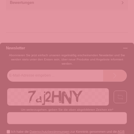
Bewertungen
Newsletter
Abonnieren Sie jetzt einfach unseren regelmäßig erscheinenden Newsletter und Sie
werden stets unter den Ersten sein, über neue Produkte und Angebote informiert
werden.
E-
Mail-
Adresse*
Um weiterzugehen, geben Sie die oben abgebildeten Zeichen ein*
Ich habe die
Datenschutzbestimmungen
zur Kenntnis genommen und die
AGB