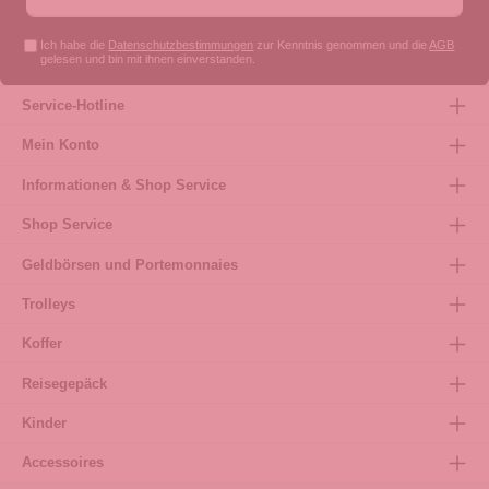
Ich habe die
Datenschutzbestimmungen
zur Kenntnis genommen und die
AGB
gelesen und bin mit ihnen einverstanden.
Service-Hotline
Mein Konto
Informationen & Shop Service
Shop Service
Geldbörsen und Portemonnaies
Trolleys
Koffer
Reisegepäck
Kinder
Accessoires