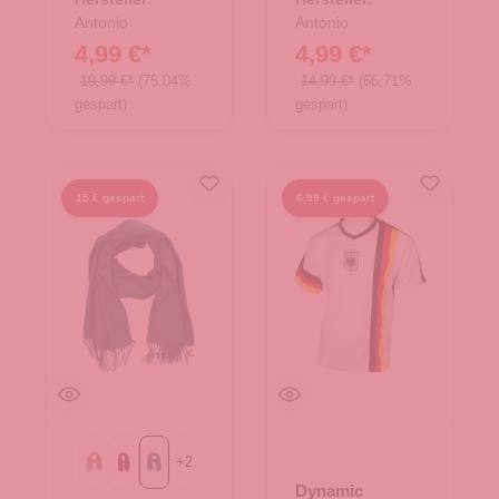
Antonio
Antonio
4,99 €*
4,99 €*
19,99 €*
(75.04%
14,99 €*
(66.71%
gespart)
gespart)
15 € gespart
6,99 € gespart
+
2
alt rosa
bordeaux
petrol
Dynamic