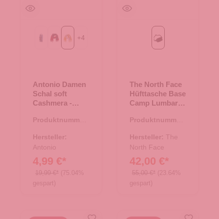
+
4
69-navy
bordeaux/grau
gelb/grau
Black/Asphalt Grey
Antonio Damen
The North Face
Schal soft
Hüfttasche Base
Cashmera -
Camp Lumbar
gelb/grau
Black/Asphalt
Produktnummer:
Produktnummer:
Grey
62.01768.71
14.00488.00
Hersteller:
Hersteller:
The
Antonio
North Face
4,99 €*
42,00 €*
19,99 €*
(75.04%
55,00 €*
(23.64%
gespart)
gespart)