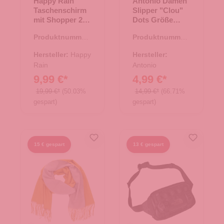
Happy Rain
Antonio Damen
Taschenschirm
Slipper "Clou"
mit Shopper 2 in
Dots Größe
1 supermini
42/43 - weiß
Produktnummer:
Produktnummer:
wirh shopper
48.00010.82
71.00618.23
letterjam pink
Hersteller:
Happy
Hersteller:
Rain
Antonio
9,99 €*
4,99 €*
19,99 €*
(50.03%
14,99 €*
(66.71%
gespart)
gespart)
15 € gespart
13 € gespart