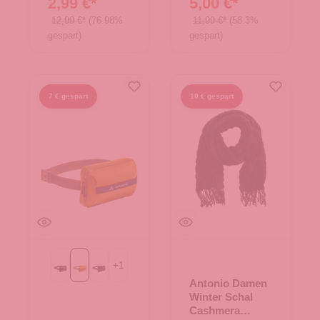
2,99 €*
5,00 €*
12,99 €*
(76.98%
11,99 €*
(58.3%
gespart)
gespart)
7 € gespart
10 € gespart
+
1
Black
Burnt Yellow
eclipse
Antonio Damen
Winter Schal
Cashmera