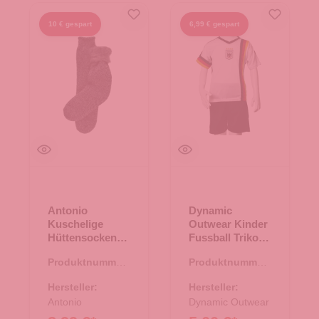
10 € gespart
6,99 € gespart
Antonio
Dynamic
Kuschelige
Outwear Kinder
Hüttensocken
Fussball Trikot
im Norweger
Set Deutschland
Produktnummer:
Produktnummer:
Design Gr. 35-42
- 122-128
83.00023.12
66.00037.23
- grau
Hersteller:
Hersteller:
Antonio
Dynamic Outwear