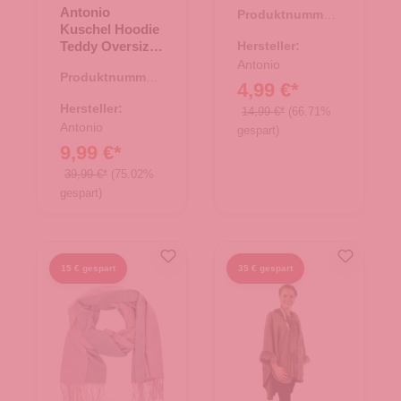
38/39 - schwarz
Antonio
Produktnummer:
Kuschel Hoodie
71.00618.01
Teddy Oversize
Hersteller:
- Taupe
Antonio
Produktnummer:
4,99 €*
67.00299.37
Hersteller:
14,99 €*
(66.71%
Antonio
gespart)
9,99 €*
39,99 €*
(75.02%
gespart)
15 € gespart
35 € gespart