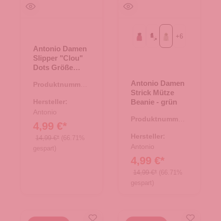
+
6
berry
bordeaux
grün
Antonio Damen
Slipper "Clou"
Dots Größe
36/37 - schwarz
Antonio Damen
Produktnummer:
Strick Mütze
71.00618.00
Hersteller:
Beanie - grün
Antonio
Produktnummer:
4,99 €*
60.00885.02
Hersteller:
14,99 €*
(66.71%
Antonio
gespart)
4,99 €*
14,99 €*
(66.71%
gespart)