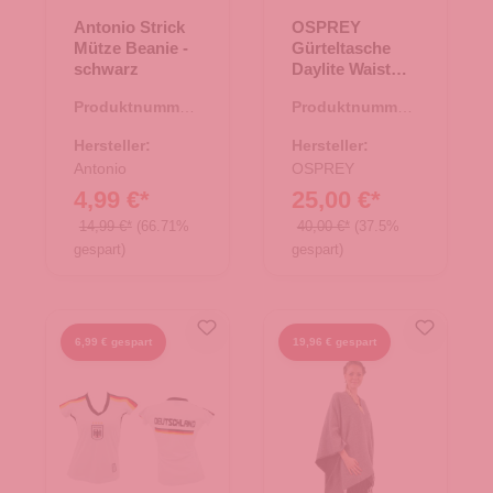
Antonio Strick
OSPREY
Mütze Beanie -
Gürteltasche
schwarz
Daylite Waist
Black
Produktnummer:
Produktnummer:
60.00672.00
14.00448.00
Hersteller:
Hersteller:
Antonio
OSPREY
4,99 €*
25,00 €*
14,99 €*
(66.71%
40,00 €*
(37.5%
gespart)
gespart)
6,99 € gespart
19,96 € gespart