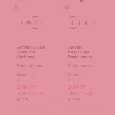
+
4
+
1
69-navy
bordeaux/grau
rosa/grau
Taupe
grau
schwarz
Antonio Damen
Antonio
Schal soft
Kuscheliger
Cashmera -
Damenponcho -
rosa/grau
Taupe
Produktnummer:
Produktnummer:
62.01768.82
62.00857.37
Hersteller:
Hersteller:
Antonio
Antonio
4,99 €*
4,99 €*
19,99 €*
(75.04%
39,99 €*
(87.52%
gespart)
gespart)