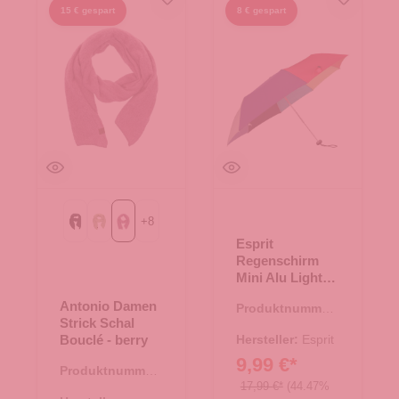
15 € gespart
8 € gespart
+
8
Black
Green
berry
Esprit
Regenschirm
Mini Alu Light
mix color
Antonio Damen
Produktnummer:
Strick Schal
48.00004.87
Bouclé - berry
Hersteller:
Esprit
9,99 €*
Produktnummer:
17,99 €*
(44.47%
62.01879.05