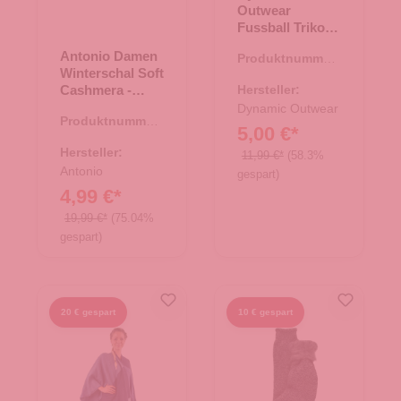
Outwear
Fussball Trikot
Deutschland -
Antonio Damen
Produktnummer:
weiß Gr. L
Winterschal Soft
66.00033.24
Cashmera -
Hersteller:
petrol
Dynamic Outwear
Produktnummer:
5,00 €*
62.01877.06
Hersteller:
11,99 €*
(58.3%
Antonio
gespart)
4,99 €*
19,99 €*
(75.04%
gespart)
20 € gespart
10 € gespart