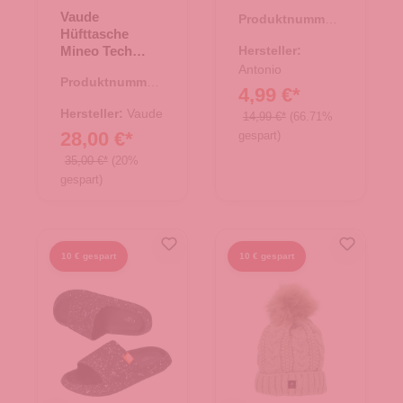
Plissee -
Vaude
Produktnummer:
schwarz
Hüfttasche
62.01895.00
Mineo Tech
Hersteller:
Pouch Burnt
Antonio
Produktnummer:
Yellow
4,99 €*
14.00440.71
Hersteller:
Vaude
14,99 €*
(66.71%
28,00 €*
gespart)
35,00 €*
(20%
gespart)
10 € gespart
10 € gespart