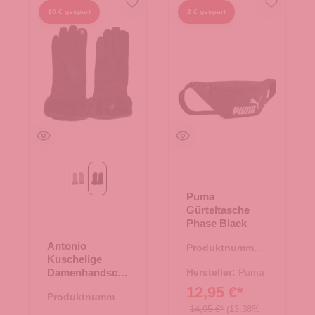
10 € gespart
2 € gespart
grau
schwarz
Puma
Gürteltasche
Phase Black
Antonio
Produktnummer:
Kuschelige
14.00486.00
Damenhandsch
Hersteller:
Puma
uhe mit
12,95 €*
Produktnummer:
Innenfutter -
14,95 €*
(13.38%
61.00562.10
schwarz