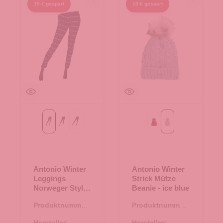
15 € gespart
10 € gespart
blau
navy
schwarz
Red
ice blue
Antonio Winter
Antonio Winter
Leggings
Strick Mütze
Norweger Style
Beanie - ice blue
Gr. L/XL - blau
Produktnummer:
Produktnummer:
84.00337.68
60.00525.68
Hersteller:
Hersteller: