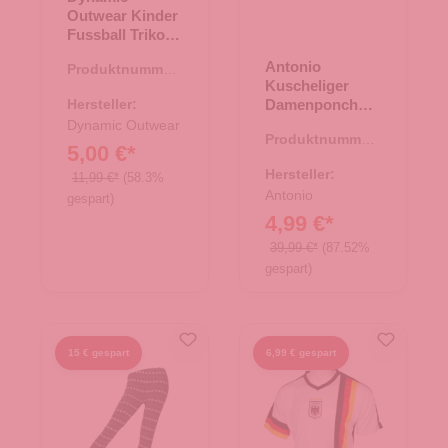
Outwear Kinder
Fussball Trikot
Set Deutschland
Antonio
Produktnummer:
- weiss 110-116
Kuscheliger
66.00037.22
Hersteller:
Damenponcho -
grau
Dynamic Outwear
Produktnummer:
5,00 €*
62.00857.11
Hersteller:
11,99 €*
(58.3%
Antonio
gespart)
4,99 €*
39,99 €*
(87.52%
gespart)
15 € gespart
6,99 € gespart