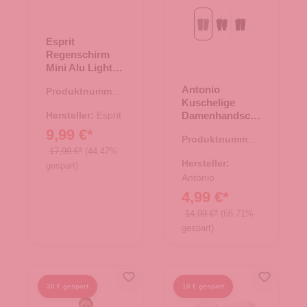
grau
navy
schwarz
Esprit
Regenschirm
Mini Alu Light
fresh salmon
Antonio
Produktnummer:
Kuschelige
48.00004.00
Hersteller:
Esprit
Damenhandsch
uhe mit
9,99 €*
Produktnummer:
Innenfutter -
17,99 €*
(44.47%
61.00561.09
grau
Hersteller:
gespart)
Antonio
4,99 €*
14,99 €*
(66.71%
gespart)
35 € gespart
10 € gespart