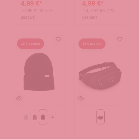
4,99 €*
4,99 €*
39,99 €*
(87.52%
14,99 €*
(66.71%
gespart)
gespart)
10 € gespart
15 € gespart
+
4
blau
dunkelgrau
schwarz
Black