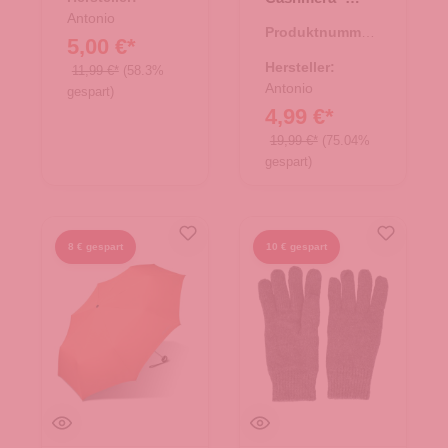
schwarz/grau
Antonio
Produktnummer:
5,00 €*
62.01768.00
Hersteller:
11,99 €*
(58.3%
Antonio
gespart)
4,99 €*
19,99 €*
(75.04%
gespart)
8 € gespart
10 € gespart