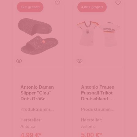
10 € gespart
4,99 € gespart
Antonio Damen
Antonio Frauen
Slipper "Clou"
Fussball Trikot
Dots Größe
Deutschland -
40/41 - schwarz
weiß Gr. M
Produktnummer:
Produktnummer:
71.00618.02
66.00255.03
Hersteller:
Hersteller:
Antonio
Antonio
4,99 €*
5,00 €*