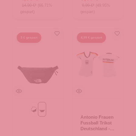
14,99 €*
(66.71%
9,99 €*
(49.95%
gespart)
gespart)
5 € gespart
4,99 € gespart
Asphalt Grey-Black-Silver Reflective
TNF Black-NPF
Antonio Frauen
Fussball Trikot
Deutschland -
weiß Gr. S