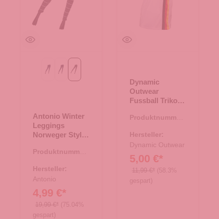
blau
navy
schwarz
Dynamic
Outwear
Fussball Trikot
Deutschland -
Antonio Winter
Produktnummer:
weiß Gr. XL
Leggings
66.00033.19
Norweger Style
Hersteller:
Gr. L/XL -
Dynamic Outwear
Produktnummer:
schwarz
5,00 €*
84.00337.01
Hersteller:
11,99 €*
(58.3%
Antonio
gespart)
4,99 €*
19,99 €*
(75.04%
gespart)