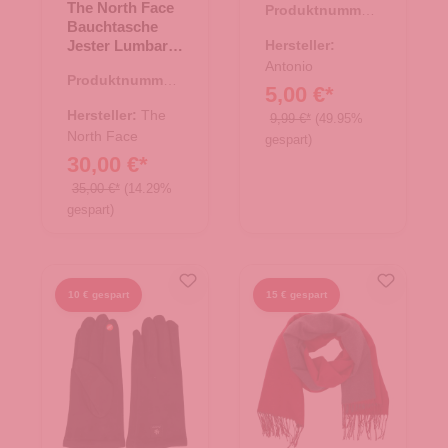
The North Face
Produktnummer:
Bauchtasche
66.00255.02
Jester Lumbar
Hersteller:
TNF Black-NPF
Antonio
Produktnummer:
5,00 €*
14.00476.00
Hersteller:
The
9,99 €*
(49.95%
North Face
gespart)
30,00 €*
35,00 €*
(14.29%
gespart)
10 € gespart
15 € gespart