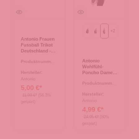
+
2
Taupe
beige
grau
Antonio Frauen
Fussball Trikot
Deutschland -
weiß Gr. XS
Antonio
Produktnummer:
Wohlfühl-
66.00255.01
Hersteller:
Poncho Damen
Winter - grau
Antonio
Produktnummer:
5,00 €*
62.00804.11
Hersteller:
11,99 €*
(58.3%
Antonio
gespart)
4,99 €*
24,95 €*
(80%
gespart)