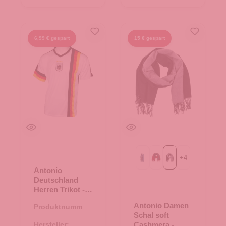
6,99 € gespart
15 € gespart
+
4
69-navy
bordeaux/grau
schwarz/grau
Antonio
Deutschland
Herren Trikot -
Größe M
Antonio Damen
Produktnummer:
Schal soft
66.00221.21
Hersteller:
Cashmera -