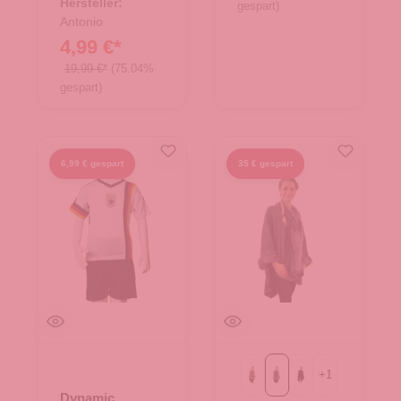
Hersteller:
gespart)
Antonio
4,99 €*
19,99 €*
(75.04%
gespart)
6,99 € gespart
35 € gespart
+
1
Taupe
grau
schwarz
Dynamic