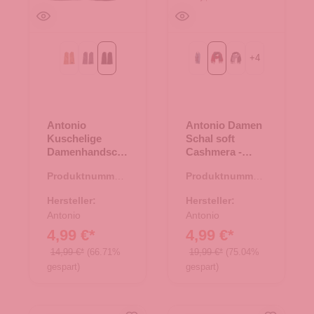
+
4
Camel
grau
schwarz
69-navy
bordeaux/grau
dunkel grau/hellgra
Antonio
Antonio Damen
Kuschelige
Schal soft
Damenhandsch
Cashmera -
uhe mit
bordeaux/grau
Produktnummer:
Produktnummer:
Innenfutter -
61.00564.10
62.01768.80
schwarz
Hersteller:
Hersteller:
Antonio
Antonio
4,99 €*
4,99 €*
14,99 €*
(66.71%
19,99 €*
(75.04%
gespart)
gespart)