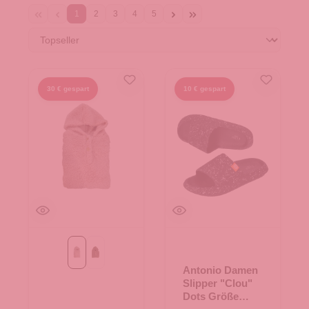
1
2
3
4
5
30 € gespart
10 € gespart
Taupe
braun
Antonio Damen
Slipper "Clou"
Dots Größe