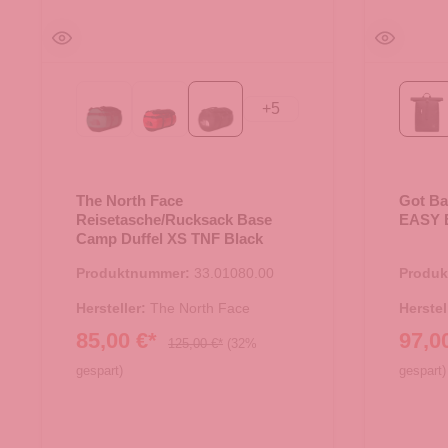
+
5
Evergreen-TNF Black
Red-TNF Black-NPF
TNF Black
Bl
The North Face
Got Ba
Reisetasche/Rucksack Base
EASY 
Camp Duffel XS TNF Black
Produktnummer:
33.01080.00
Produ
Hersteller:
The North Face
Herstel
85,00 €*
97,0
125,00 €*
(32%
gespart)
gespart)