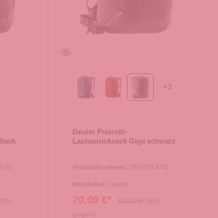
+
3
atlantic-ink
copper-oak
schwarz
-nori
Deuter Freizeit/-
Black
Laptoprucksack Giga schwarz
8.00
Produktnummer:
25.01764.00
Hersteller:
Deuter
70,00 €*
.09%
100,00 €*
(30%
gespart)