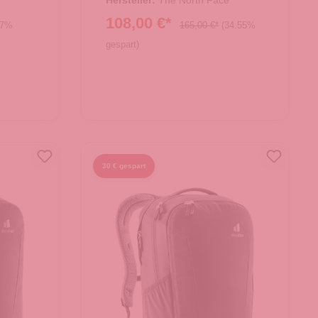
Hersteller:
The North Face
108,00 €*
67%
165,00 €*
(34.55%
gespart)
30 € gespart