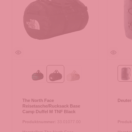
Bl
Evergreen-TNF Black
TNF Black
White Dune-TNF White
The North Face
Deuter
Reisetasche/Rucksack Base
Camp Duffel M TNF Black
Produktnummer:
33.01077.00
Produ