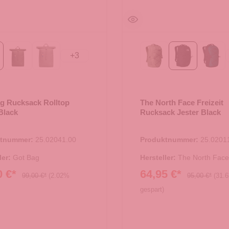
+
3
ack
algae
bass
Bark Mist/TNF Black
Black
Deep
g Rucksack Rolltop
The North Face Freizeit
Black
Rucksack Jester Black
ktnummer:
25.02041.00
Produktnummer:
25.0201
ler:
Got Bag
Hersteller:
The North Face
0 €*
64,95 €*
99,00 €*
(2.02%
95,00 €*
(31.
gespart)