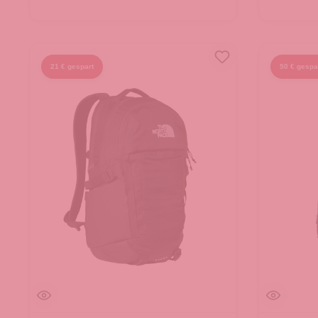
21 € gespart
50 € gespa