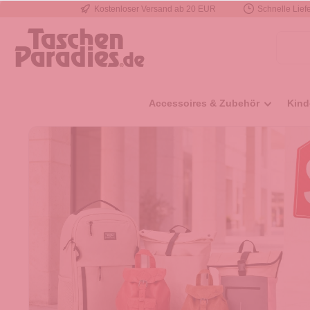
Kostenloser Versand ab 20 EUR
Schnelle Liefe
e springen
Zur Hauptnavigation springen
Accessoires & Zubehör
Kind