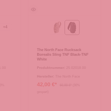
+
4
 Nori-TNF Black
Stone Slab/Dark
TNF Black-TNF White
The North Face Rucksack
Borealis Sling TNF Black-TNF
White
1.00
Produktnummer:
25.02018.00
Hersteller:
The North Face
42,00 €*
63%
60,00 €*
(30%
gespart)