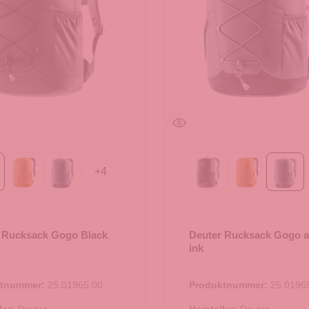
+
4
ack
amber-maple
atlantic-ink
Black
amber-mapl
atlan
 Rucksack Gogo Black
Deuter Rucksack Gogo at
ink
ktnummer:
25.01965.00
Produktnummer:
25.0196