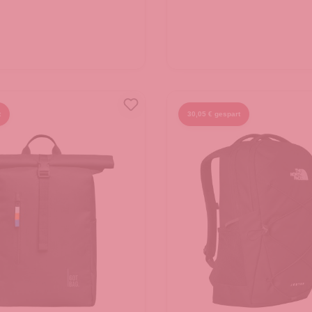
t
30,05 € gespart