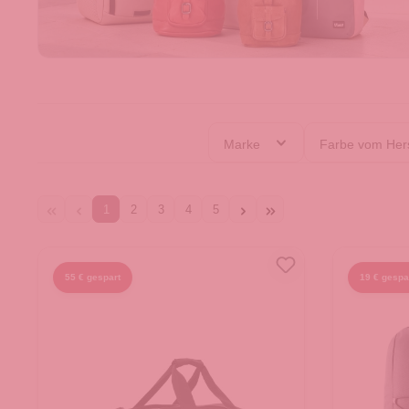
Marke
Farbe vom Hers
1
2
3
4
5
55 € gespart
19 € gespa