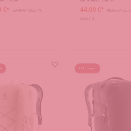
ler:
Deuter
Hersteller:
Deuter
0 €*
44,00 €*
60,00 €*
(31.67%
60,00 €*
(26.
gespart)
rt
21 € gespart