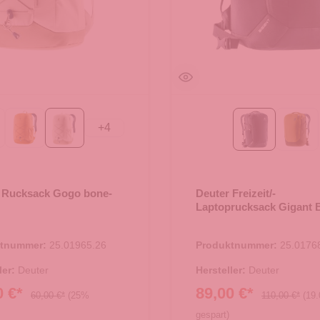
+
4
ack
amber-maple
bone-desert
Black
kelp
 Rucksack Gogo bone-
Deuter Freizeit/-
Laptoprucksack Gigant 
ktnummer:
25.01965.26
Produktnummer:
25.0176
ler:
Deuter
Hersteller:
Deuter
0 €*
89,00 €*
60,00 €*
(25%
110,00 €*
(19
gespart)