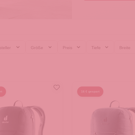
teller
Größe
Preis
Tiefe
Breite
rt
16 € gespart