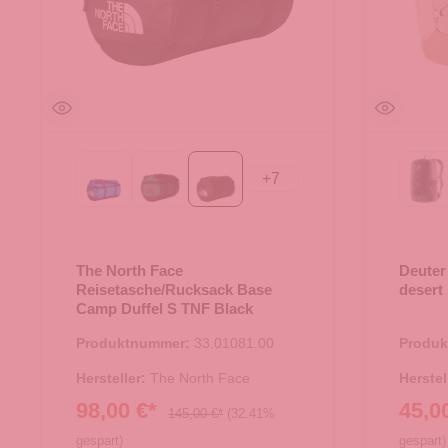
+
7
Active blue
Evergreen-TNF Black
TNF Black
Bl
The North Face
Deuter
Reisetasche/Rucksack Base
desert
Camp Duffel S TNF Black
Produktnummer:
33.01081.00
Produ
Hersteller:
The North Face
Herstel
98,00 €*
45,0
145,00 €*
(32.41%
gespart)
gespart)