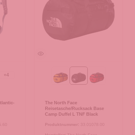
+
4
e
tic-ink
Summit Gold-TNF Black
TNF Black
TNF Red-TNF Bl
lantic-
The North Face
Reisetasche/Rucksack Base
Camp Duffel L TNF Black
5.60
Produktnummer:
33.01078.00