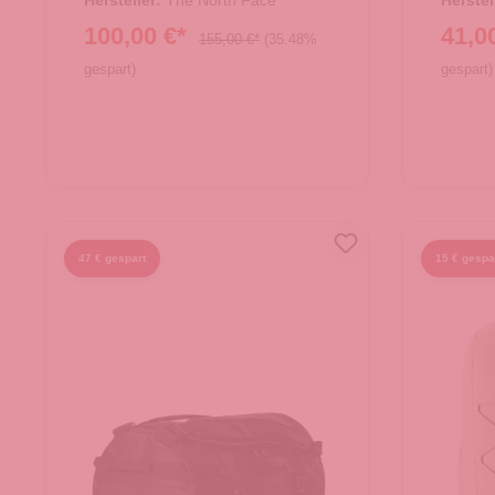
Hersteller:
The North Face
Herstel
100,00 €*
41,0
155,00 €*
(35.48%
gespart)
gespart)
47 € gespart
15 € gespa