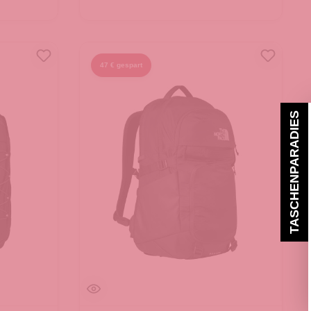
47 € gespart
TASCHENPARADIES