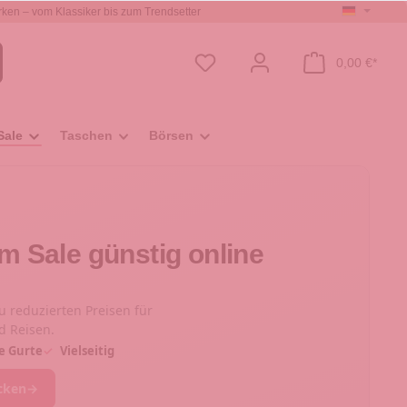
ken – vom Klassiker bis zum Trendsetter
0,00 €*
Sale
Taschen
Börsen
m Sale günstig online
 reduzierten Preisen für
nd Reisen.
e Gurte
✓
Vielseitig
cken
→