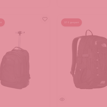
rt
37 € gespart