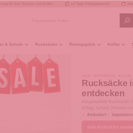
rung für Ihre Taschen und Koffer!
14 Tage Rückgaberecht
Mar
er & Schule
Rucksäcke
Reisegepäck
Koffer
SALE · RUCKSÄCKE · ALLTAG
Rucksäcke i
entdecken
Ausgewählte Rucksäcke zu
Alltag, Schule, Freizeit u
✓
Reduziert
✓
Gepolstert
Sale-Rucksäcke entde