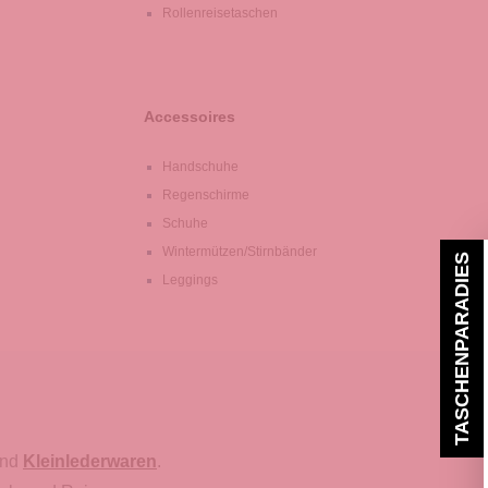
Rollenreisetaschen
Accessoires
Handschuhe
Regenschirme
Schuhe
Wintermützen/Stirnbänder
TASCHENPARADIES
Leggings
nd
Kleinlederwaren
.