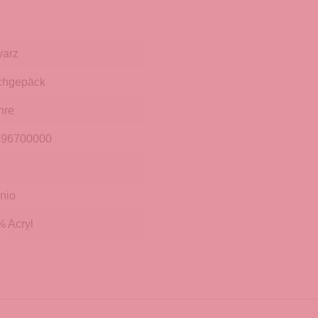
warz
chgepäck
hre
596700000
nio
 Acryl