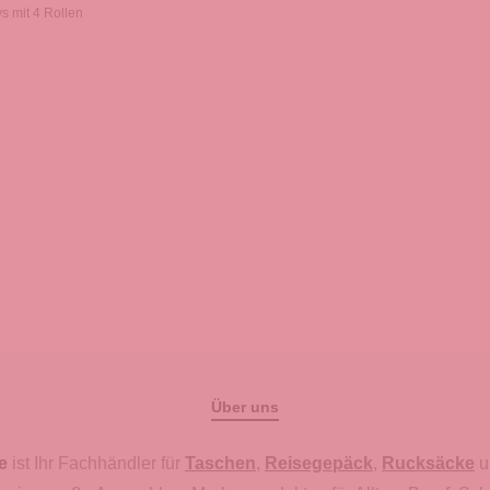
ys mit 4 Rollen
Über uns
e
ist Ihr Fachhändler für
Taschen
,
Reisegepäck
,
Rucksäcke
u