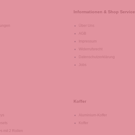
Informationen & Shop Service
lungen
Über Uns
AGB
Impressum
Widerrufsrecht
Datenschutzerklärung
Jobs
Koffer
eys
Aluminium-Koffer
ysets
Koffer
ys mit 2 Rollen