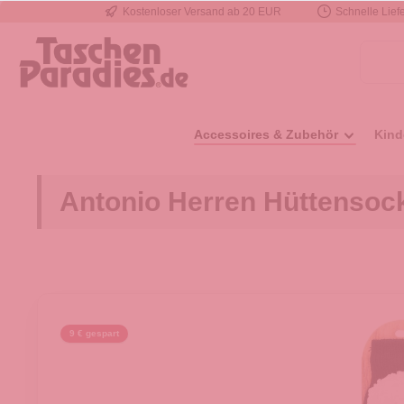
Kostenloser Versand ab 20 EUR
Schnelle Liefe
e springen
Zur Hauptnavigation springen
Accessoires & Zubehör
Kind
Antonio Herren Hüttensock
9 € gespart