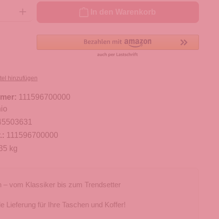
ib den gewünschten Wert ein oder benutze die Schaltflächen um die Anzahl zu er
In den Warenkorb
tel hinzufügen
mer:
111596700000
io
45503631
.:
111596700000
35 kg
 – vom Klassiker bis zum Trendsetter
e Lieferung für Ihre Taschen und Koffer!