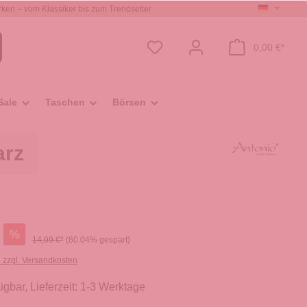
ken – vom Klassiker bis zum Trendsetter
0,00 €*
Sale
Taschen
Börsen
arz
%
14,99 €*
(60.04% gespart)
. zzgl. Versandkosten
ügbar, Lieferzeit: 1-3 Werktage