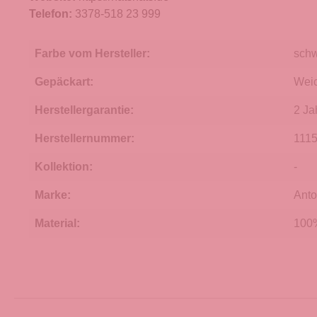
Telefon:
3378-518 23 999
Farbe vom Hersteller:
sch
Gepäckart:
Wei
Herstellergarantie:
2 Ja
Herstellernummer:
111
Kollektion:
-
Marke:
Anto
Material:
100%