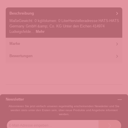
Beschreibung
MaßeGewicht: 0 kgVolumen: 0 LiterHerstelleradresse:HATS-HATS
Germany GmbH &amp; Co. KG Unter den Eichen 414974
Ludwigsfelde…
Mehr
Marke
Bewertungen
Newsletter
Abonnieren Sie jetzt einfach unseren regelmäßig erscheinenden Newsletter und Sie
werden stets unter den Ersten sein, über neue Produkte und Angebote informiert
werden.
E-
Mail-