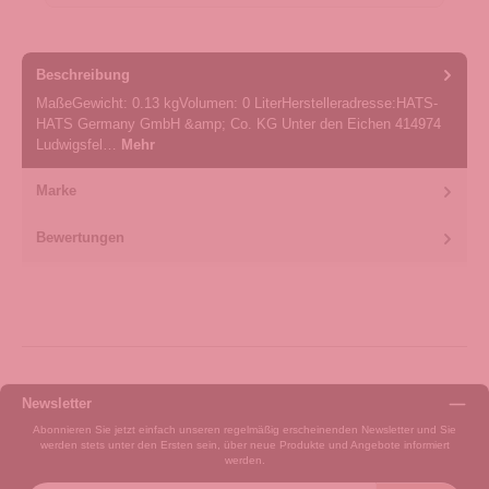
Beschreibung
MaßeGewicht: 0.13 kgVolumen: 0 LiterHerstelleradresse:HATS-
HATS Germany GmbH &amp; Co. KG Unter den Eichen 414974
Ludwigsfel…
Mehr
Marke
Bewertungen
Newsletter
Abonnieren Sie jetzt einfach unseren regelmäßig erscheinenden Newsletter und Sie
werden stets unter den Ersten sein, über neue Produkte und Angebote informiert
werden.