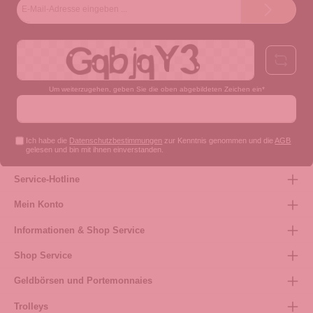
E-
Mail-
Adresse*
Um weiterzugehen, geben Sie die oben abgebildeten Zeichen ein*
Ich habe die
Datenschutzbestimmungen
zur Kenntnis genommen und die
AGB
gelesen und bin mit ihnen einverstanden.
Service-Hotline
Mein Konto
Informationen & Shop Service
Shop Service
Geldbörsen und Portemonnaies
Trolleys