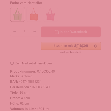
Farbe vom Hersteller
Produkt Anzahl: Gib den gewünschten Wert ein oder benutze die Schaltflächen um die 
In den Warenkorb
Zum Merkzettel hinzufügen
Produktnummer:
07.00305.40
Marke:
Antonio
EAN:
4047445638234
Hersteller-Nr.:
07.00305.40
Tiefe:
16 cm
Breite:
40 cm
Höhe:
61 cm
Volumen in Liter :
39 Liter