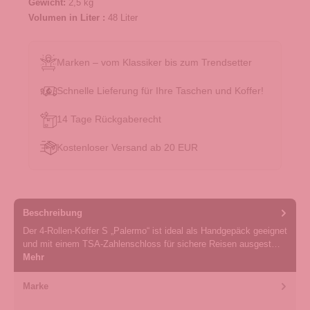
Gewicht:
2,5 kg
Volumen in Liter :
48 Liter
Marken – vom Klassiker bis zum Trendsetter
Schnelle Lieferung für Ihre Taschen und Koffer!
14 Tage Rückgaberecht
Kostenloser Versand ab 20 EUR
Beschreibung
Der 4-Rollen-Koffer S „Palermo“ ist ideal als Handgepäck geeignet
und mit einem TSA-Zahlenschloss für sichere Reisen ausgest…
Mehr
Marke