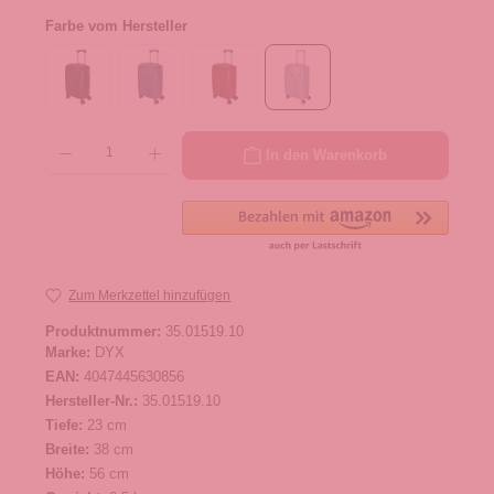
Farbe vom Hersteller
Produkt Anzahl: Gib den gewünschten Wert ein oder benutze die Schaltflächen um die 
In den Warenkorb
Zum Merkzettel hinzufügen
Produktnummer:
35.01519.10
Marke:
DYX
EAN:
4047445630856
Hersteller-Nr.:
35.01519.10
Tiefe:
23 cm
Breite:
38 cm
Höhe:
56 cm