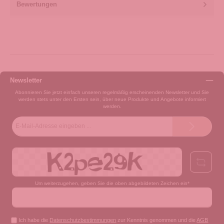
Bewertungen
Newsletter
Abonnieren Sie jetzt einfach unseren regelmäßig erscheinenden Newsletter und Sie
werden stets unter den Ersten sein, über neue Produkte und Angebote informiert
werden.
E-
Mail-
Adresse*
Um weiterzugehen, geben Sie die oben abgebildeten Zeichen ein*
Ich habe die
Datenschutzbestimmungen
zur Kenntnis genommen und die
AGB