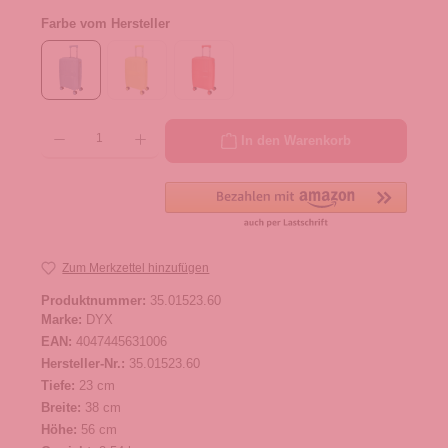
Farbe vom Hersteller
Produkt Anzahl: Gib den gewünschten Wert ein oder benutze die Schaltflächen um die 
In den Warenkorb
Zum Merkzettel hinzufügen
Produktnummer:
35.01523.60
Marke:
DYX
EAN:
4047445631006
Hersteller-Nr.:
35.01523.60
Tiefe:
23 cm
Breite:
38 cm
Höhe:
56 cm