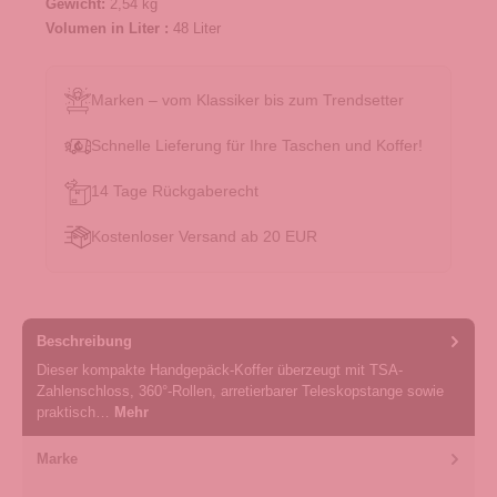
Gewicht:
2,54 kg
Volumen in Liter :
48 Liter
Marken – vom Klassiker bis zum Trendsetter
Schnelle Lieferung für Ihre Taschen und Koffer!
14 Tage Rückgaberecht
Kostenloser Versand ab 20 EUR
Beschreibung
Dieser kompakte Handgepäck-Koffer überzeugt mit TSA-
Zahlenschloss, 360°-Rollen, arretierbarer Teleskopstange sowie
praktisch…
Mehr
Marke