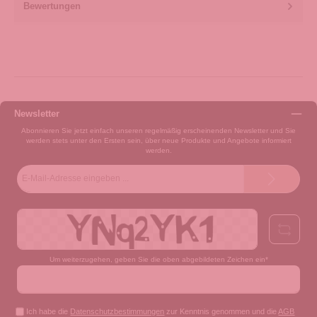
Bewertungen
Newsletter
Abonnieren Sie jetzt einfach unseren regelmäßig erscheinenden Newsletter und Sie
werden stets unter den Ersten sein, über neue Produkte und Angebote informiert
werden.
E-
Mail-
Adresse*
Um weiterzugehen, geben Sie die oben abgebildeten Zeichen ein*
Ich habe die
Datenschutzbestimmungen
zur Kenntnis genommen und die
AGB