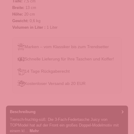
Tiefe:
7,5 cm
Breite:
13 cm
Höhe:
20 cm
Gewicht:
0,6 kg
Volumen in Liter :
1 Liter
Marken – vom Klassiker bis zum Trendsetter
Schnelle Lieferung für Ihre Taschen und Koffer!
14 Tage Rückgaberecht
Kostenloser Versand ab 20 EUR
Beschreibung
Tierisch-fruchtig-süß: Die 3-Fach-Federtasche Juicy von
TOPModel hat auf der Front ein großes Doppel-Modelmotiv mit
einem kl…
Mehr