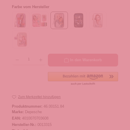
Farbe vom Hersteller
Produkt Anzahl: Gib den gewünschten Wert ein oder benutze die Schaltflächen um die 
In den Warenkorb
Zum Merkzettel hinzufügen
Produktnummer:
46.00151.84
Marke:
Depesche
EAN:
4010070703608
Hersteller-Nr.:
0013315