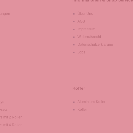
Informationen & Shop Service
lungen
Über Uns
AGB
Impressum
Widerrufsrecht
Datenschutzerklärung
Jobs
Koffer
eys
Aluminium-Koffer
ysets
Koffer
ys mit 2 Rollen
ys mit 4 Rollen