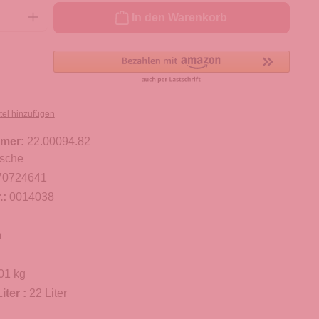
ib den gewünschten Wert ein oder benutze die Schaltflächen um die Anzahl zu er
In den Warenkorb
tel hinzufügen
mer:
22.00094.82
sche
70724641
.:
0014038
m
01 kg
iter :
22 Liter