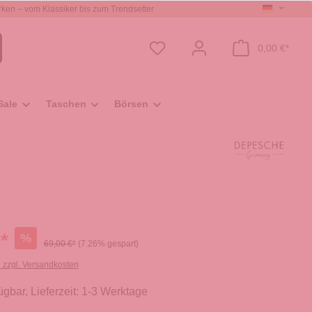
ken – vom Klassiker bis zum Trendsetter
0,00 €*
Sale
Taschen
Börsen
*
%
69,00 €*
(7.26% gespart)
. zzgl. Versandkosten
ügbar, Lieferzeit: 1-3 Werktage