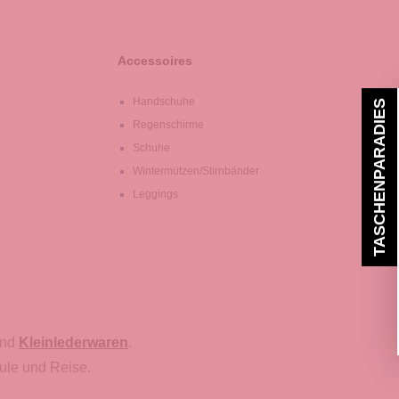
Accessoires
Handschuhe
TASCHENPARADIES
Regenschirme
Schuhe
Wintermützen/Stirnbänder
Leggings
nd
Kleinlederwaren
.
ule und Reise.