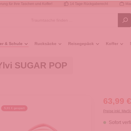
rung für Ihre Taschen und Koffer!
14 Tage Rückgaberecht
Mar
er & Schule
Rucksäcke
Reisegepäck
Koffer
Ylvi SUGAR POP
63,99 €
5,01 € gespart
Preise inkl. MwSt
Sofort verf