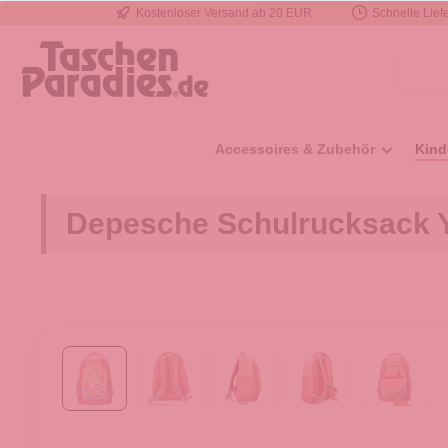
Kostenloser Versand ab 20 EUR
Schnelle Liefe
e springen
Zur Hauptnavigation springen
Accessoires & Zubehör
Kind
Depesche Schulrucksack 