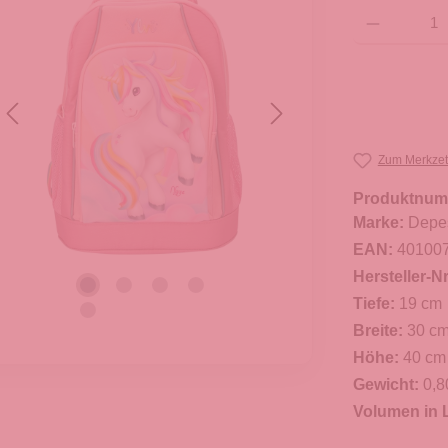
Produkt Anzahl: G
Zum Merkzet
Produktnum
Marke:
Depe
EAN:
40100
Hersteller-Nr
Tiefe:
19 cm
Breite:
30 c
Höhe:
40 cm
Gewicht:
0,8
Volumen in L