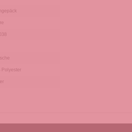
hgepäck
re
038
sche
Polyester
er