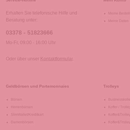
Service-Hotline
Mein Konto
Erhalten Sie telefonische Hilfe und
Meine Bestel
Beratung unter:
Meine Daten
03378 - 51823666
Mo-Fr, 09:00 - 16:00 Uhr
Oder über unser
Kontaktformular
.
Geldbörsen und Portemonnaies
Trolleys
Börsen
Businesstroll
Herrenbörsen
Koffer / Trolle
SlimWallet/Kreditkart
Koffer&Trolle
Damenbörsen
Koffer&Trolle