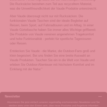
Die Rucksäcke bestehen zum Teil aus recyceltem Material,
was die Umweltfreundlichkeit der Vaude Produkte unterstreicht.
Aber Vaude überzeugt nicht nur mit Rucksäcken. Die
funktionalen Vaude Taschen sind der ideale Begleiter auf
Reisen, beim Sport, auf Fahrradtouren und im Alltag. In einer
Vaude Gürteltasche haben Sie immer alles Wichtige griffbereit.
Die Produkte von Vaude vereinen angenehmen Tragekomfort
und hohe Funktionalität - perfekt für sportliche Tagestouren
oder Reisen.
Entdecken Sie Vaude - die Marke, die Outdoor-Fans groß und
klein begeistert. Bei uns finden Sie eine breite Auswahl an
Vaude Produkten. Tauchen Sie ein in die Welt von Vaude und
erleben Sie Outdoor-Abenteuer mit höchstem Komfort und im
Einklang mit der Natur."
Newsletter
Abonnieren Sie jetzt einfach unseren regelmäßig erscheinenden Newsletter und Sie
werden stets unter den Ersten sein, über neue Produkte und Angebote informiert