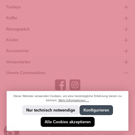
Trolleys
Koffer
Reisegepäck
Kinder
Accessoires
Versandarten
Unsere Communities
Diese Website verwendet Cookies, um eine bestmögliche Erfahrung bieten zu
können.
Mehr Informationen ...
Bestellung widerrufen
Nur technisch notwendige
Konfigurieren
Alle Cookies akzeptieren
* Alle Preise inkl. gesetzl. Mehrwertsteuer zzgl.
Versandkosten
und ggf.
Werkzeugleiste anzeigen
Nachnahmegebühren, wenn nicht anders angegeben.
© 2026 Taschenparadies - Alle Rechte vorbehalten. Theme by
ThemeWare®