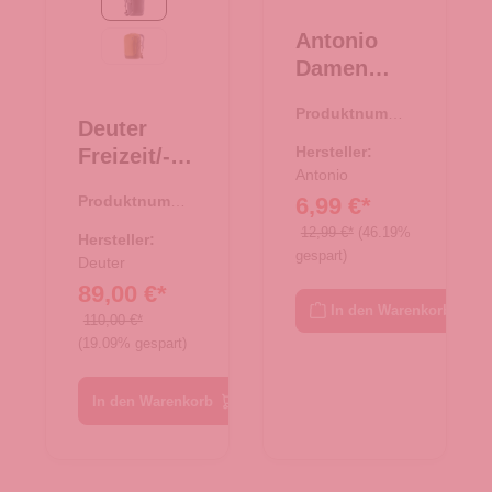
Black
Antonio
kelp-nori
Damen
Bast
Produktnumme
Tasche M -
Deuter
r:
08.00752.26
beige
Hersteller:
Freizeit/-
Antonio
Laptopruck
6,99 €*
Produktnumme
sack
r:
25.01768.00
12,99 €*
(46.19%
Gigant
Hersteller:
gespart)
Black
Deuter
89,00 €*
In den Warenkorb
110,00 €*
(19.09% gespart)
In den Warenkorb