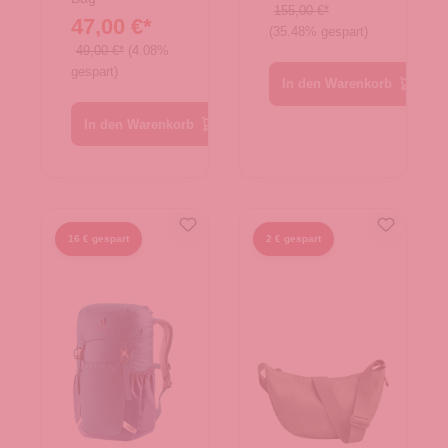
Large
TNF Black
155,00 €*
47,00 €*
Black
(35.48% gespart)
49,00 €*
(4.08%
gespart)
In den Warenkorb
In den Warenkorb
16 € gespart
2 € gespart