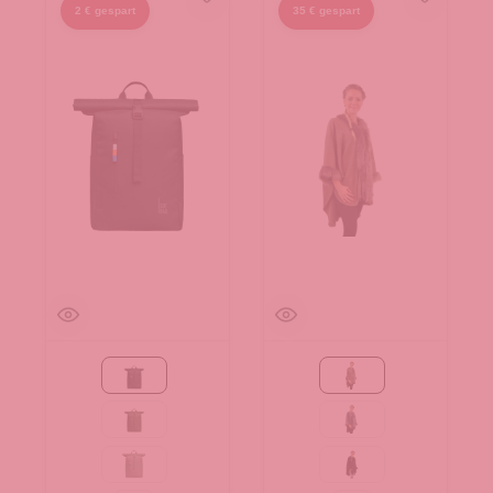
2 € gespart
35 € gespart
Black
Taupe
algae
grau
bass
schwarz