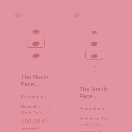
Summit Gold-TNF Black
Active blue
TNF Black
Evergreen-TNF Black
TNF Red-TNF Black
TNF Black
+
7
The North
Face
The North
Reisetasch
Face
Produktnumme
e/Rucksac
r:
33.01078.00
Reisetasch
k Base
Hersteller:
The
Produktnumme
e/Rucksac
Camp
North Face
r:
33.01081.00
k Base
Hersteller:
The
108,00 €*
Duffel L
Camp
North Face
TNF Black
165,00 €*