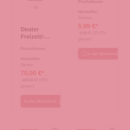
Produktnumme
Tasche XS
+
3
r:
08.00750.26
- beige
Hersteller:
Antonio
5,99 €*
Deuter
8,99 €*
(33.37%
Freizeit/-
gespart)
Laptopruck
Produktnumme
sack Giga
In den Warenkorb
r:
25.01764.00
schwarz
Hersteller:
Deuter
70,00 €*
100,00 €*
(30%
gespart)
In den Warenkorb