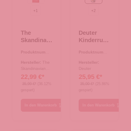
rot
spearmint-seagreen
+
1
+
2
The
Deuter
Skandinavi
Kinderruck
an Brand
sack Pico
Produktnumme
Produktnumme
Damen
spearmint-
r:
44.02411.38
r:
23.00480.40
Geldbörse
seagreen
Hersteller:
The
Hersteller:
Leder -
Skandinavian
Deuter
Brand
22,99 €*
25,95 €*
Cognac
35,99 €*
(36.12%
35,00 €*
(25.86%
gespart)
gespart)
In den Warenkorb
In den Warenkorb