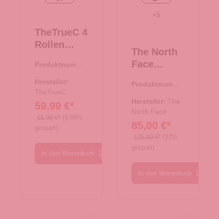
+
5
TheTrueC 4
Rollen
The North
Koffer
Face
Produktnumme
Superlight
r:
35.01195.01
Reisetasch
67cm
Hersteller:
Produktnumme
e/Rucksac
Kopenhage
TheTrueC
r:
33.01080.00
k Base
Hersteller:
The
59,99 €*
n
Camp
North Face
black/rose
65,99 €*
(9.09%
85,00 €*
Duffel XS
gespart)
TNF Black
125,00 €*
(32%
gespart)
In den Warenkorb
In den Warenkorb