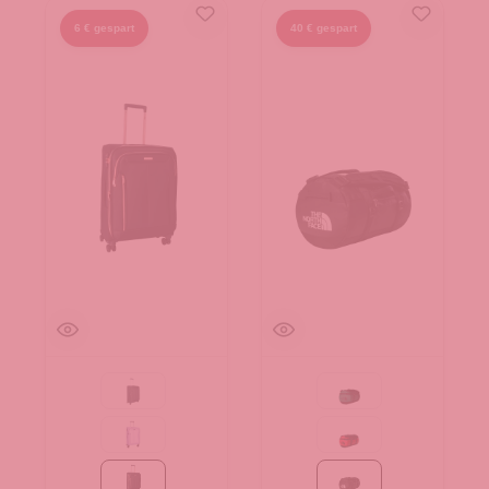
6 € gespart
40 € gespart
Black
Evergreen-TNF Black
Flieder
Red-TNF Black-NPF
black/rose
TNF Black