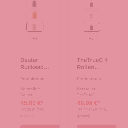
Black
Black
amber-maple
Flieder
bone-desert
black/rose
+
4
+
3
Deuter
TheTrueC 4
Rucksack
Rollen
Gogo
Koffer
Produktnumme
Produktnumme
bone-
Superlight
r:
25.01965.26
r:
35.01194.01
desert
55cm
Hersteller:
Hersteller:
Deuter
Kopenhage
TheTrueC
45,00 €*
49,99 €*
n
black/rose
60,00 €*
(25%
55,99 €*
(10.72%
gespart)
gespart)