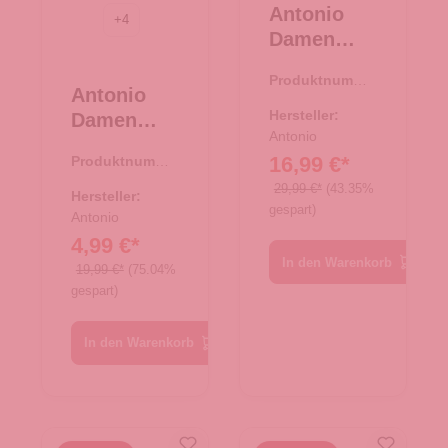
Antonio
+
4
Damen
Freizeit
Produktnumme
Rucksack -
Antonio
r:
19.00008.00
schwarz
Hersteller:
Damen
Antonio
Schal soft
16,99 €*
Produktnumme
Cashmera
r:
62.01768.82
29,99 €*
(43.35%
- rosa/grau
Hersteller:
gespart)
Antonio
4,99 €*
In den Warenkorb
19,99 €*
(75.04%
gespart)
In den Warenkorb