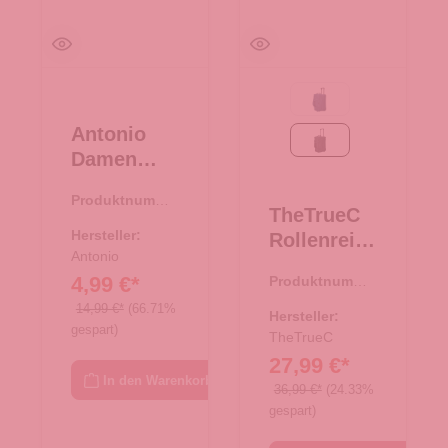
navy
Antonio
schwarz
Damen
Slipper
Produktnumme
"Clou"
TheTrueC
r:
71.00618.01
Dots
Hersteller:
Rollenreise
Größe
Antonio
tasche
4,99 €*
Produktnumme
38/39 -
50cm
r:
34.00377.00
schwarz
14,99 €*
(66.71%
Berlin 2.0
Hersteller:
gespart)
schwarz
TheTrueC
27,99 €*
In den Warenkorb
36,99 €*
(24.33%
gespart)