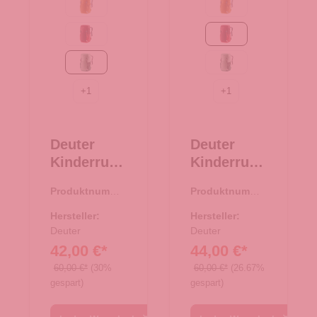
maple-amber
maple-amber
masala-cherry
masala-cherry
spearmint-seagreen
spearmint-seagreen
+
1
+
1
Deuter
Deuter
Kinderruck
Kinderruck
sack
sack
Produktnumme
Produktnumme
Junior
Junior
r:
23.00483.40
r:
23.00483.80
spearmint-
masala-
Hersteller:
Hersteller:
seagreen
Deuter
cherry
Deuter
42,00 €*
44,00 €*
60,00 €*
(30%
60,00 €*
(26.67%
gespart)
gespart)