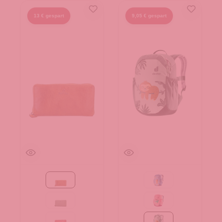
13 € gespart
9,05 € gespart
Cognac
aqua-wave
mint
blossom-dahlia