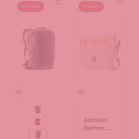
30 € gespart
3 € gespart
atlantic-ink
Antonio
copper-oak
Damen
Bast
schwarz