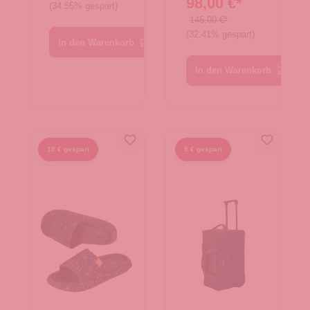
98,00 €*
Duffel S
(34.55% gespart)
TNF Black
145,00 €*
(32.41% gespart)
In den Warenkorb
In den Warenkorb
10 € gespart
9 € gespart