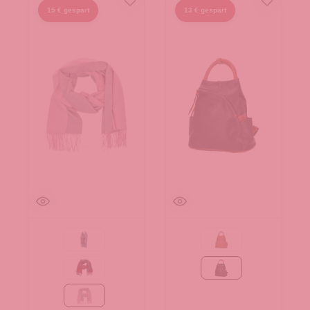
15 € gespart
13 € gespart
69-navy
Camel
bordeaux/grau
schwarz
rosa/grau