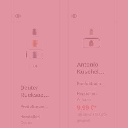
Black
Taupe
amber-maple
braun
atlantic-ink
Antonio
+
4
Kuschel
Hoodie
Produktnumme
Teddy
Deuter
r:
67.00299.30
Oversize -
Hersteller:
Rucksack
braun
Antonio
Gogo
9,99 €*
Produktnumme
atlantic-ink
r:
25.01965.60
39,99 €*
(75.02%
Hersteller:
gespart)
Deuter