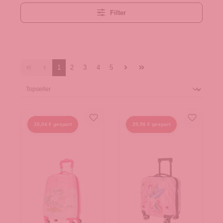
Filter
1
2
3
4
5
20,04 € gespart
29,96 € gespart