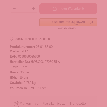
Produkt Anzahl: Gib den gewünschten Wert ein oder benutze die Schaltflächen um die 
In den Warenkorb
Zum Merkzettel hinzufügen
Produktnummer:
06.01186.00
Marke:
GUESS
EAN:
0198659025809
Hersteller-Nr.:
HWBG98 97060 BLA
Tiefe:
11 cm
Breite:
36 cm
Höhe:
19 cm
Gewicht:
0,789 kg
Volumen in Liter :
7 Liter
Marken – vom Klassiker bis zum Trendsetter