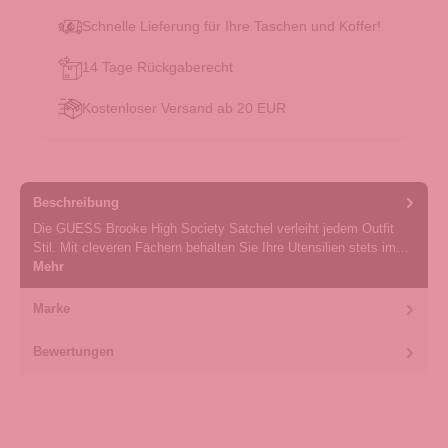
Schnelle Lieferung für Ihre Taschen und Koffer!
14 Tage Rückgaberecht
Kostenloser Versand ab 20 EUR
Beschreibung
Die GUESS Brooke High Society Satchel verleiht jedem Outfit
Stil. Mit cleveren Fächern behalten Sie Ihre Utensilien stets im…
Mehr
Marke
Bewertungen