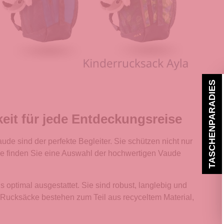
TASCHENPARADIES
eit für jede Entdeckungsreise
de sind der perfekte Begleiter. Sie schützen nicht nur
age finden Sie eine Auswahl der hochwertigen Vaude
 optimal ausgestattet. Sie sind robust, langlebig und
e Rucksäcke bestehen zum Teil aus recyceltem Material,