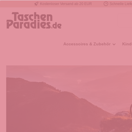
Kostenloser Versand ab 20 EUR
Schnelle Liefe
e springen
Zur Hauptnavigation springen
Accessoires & Zubehör
Kind