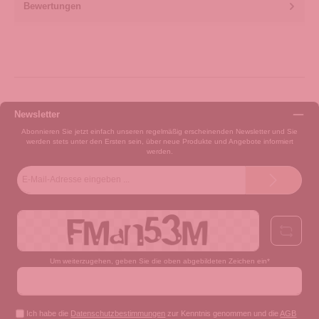
Bewertungen
Newsletter
Abonnieren Sie jetzt einfach unseren regelmäßig erscheinenden Newsletter und Sie
werden stets unter den Ersten sein, über neue Produkte und Angebote informiert
werden.
E-
Mail-
Adresse*
Um weiterzugehen, geben Sie die oben abgebildeten Zeichen ein*
Ich habe die
Datenschutzbestimmungen
zur Kenntnis genommen und die
AGB