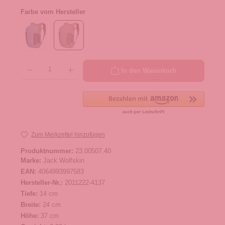
Farbe vom Hersteller
Produkt Anzahl: Gib den gewünschten Wert ein oder benutze die Schaltflächen um die 
In den Warenkorb
Zum Merkzettel hinzufügen
Produktnummer:
23.00507.40
Marke:
Jack Wolfskin
EAN:
4064993997583
Hersteller-Nr.:
2011222-4137
Tiefe:
14 cm
Breite:
24 cm
Höhe:
37 cm