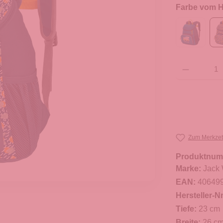
Farbe vom He
Produkt Anzahl: G
Zum Merkzet
Produktnum
Marke:
Jack 
EAN:
40649
Hersteller-Nr
Tiefe:
23 cm
Breite:
26 c