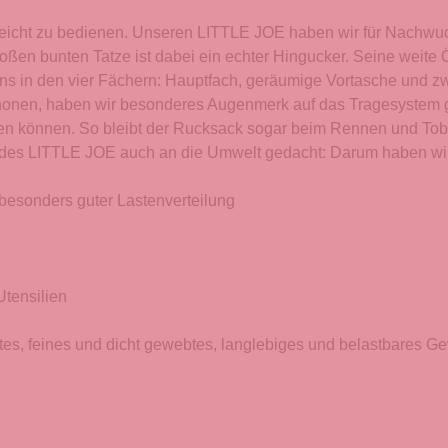
erleicht zu bedienen. Unseren LITTLE JOE haben wir für Nachwuc
roßen bunten Tatze ist dabei ein echter Hingucker. Seine weit
 in den vier Fächern: Hauptfach, geräumige Vortasche und zwe
onen, haben wir besonderes Augenmerk auf das Tragesystem gel
rden können. So bleibt der Rucksack sogar beim Rennen und Toben
ng des LITTLE JOE auch an die Umwelt gedacht: Darum haben wir 
besonders guter Lastenverteilung
Utensilien
 feines und dicht gewebtes, langlebiges und belastbares G