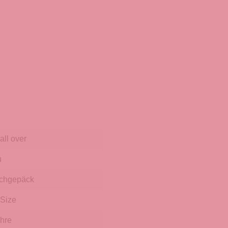
all over
u
chgepäck
Size
ahre