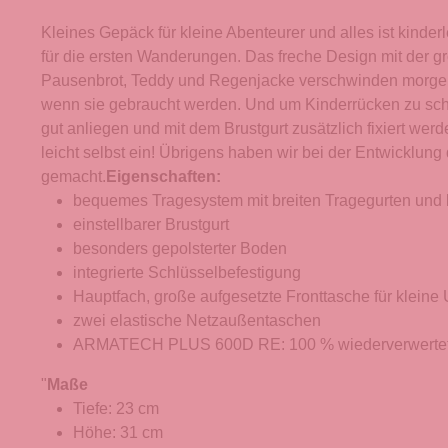
Kleines Gepäck für kleine Abenteurer und alles ist kind
für die ersten Wanderungen. Das freche Design mit der g
Pausenbrot, Teddy und Regenjacke verschwinden morgens
wenn sie gebraucht werden. Und um Kinderrücken zu sch
gut anliegen und mit dem Brustgurt zusätzlich fixiert we
leicht selbst ein! Übrigens haben wir bei der Entwicklu
gemacht.
Eigenschaften:
bequemes Tragesystem mit breiten Tragegurten und 
einstellbarer Brustgurt
besonders gepolsterter Boden
integrierte Schlüsselbefestigung
Hauptfach, große aufgesetzte Fronttasche für kleine 
zwei elastische Netzaußentaschen
ARMATECH PLUS 600D RE: 100 % wiederverwertetes,
"
Maße
Tiefe: 23 cm
Höhe: 31 cm