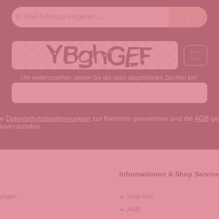
E-
Mail-
Adresse*
Um weiterzugehen, geben Sie die oben abgebildeten Zeichen ein*
ie
Datenschutzbestimmungen
zur Kenntnis genommen und die
AGB
gel
einverstanden.
Informationen & Shop Service
lungen
Über Uns
AGB