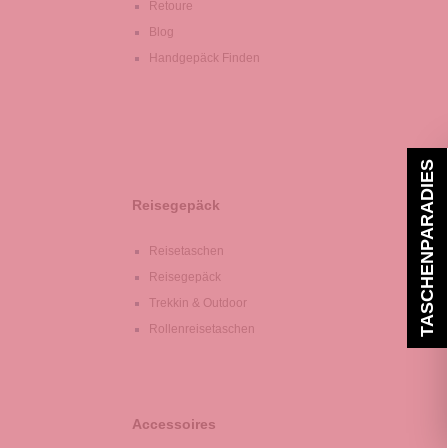
Retoure
Blog
Handgepäck Finden
TASCHENPARADIES
Reisegepäck
Reisetaschen
Reisegepäck
Trekkin & Outdoor
Rollenreisetaschen
Accessoires