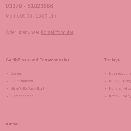
03378 - 51823666
Mo-Fr, 09:00 - 16:00 Uhr
Oder über unser
Kontaktformular
.
Geldbörsen und Portemonnaies
Trolleys
Börsen
Businesstroll
Herrenbörsen
Koffer / Trolle
SlimWallet/Kreditkart
Koffer&Trolle
Damenbörsen
Koffer&Trolle
Kinder