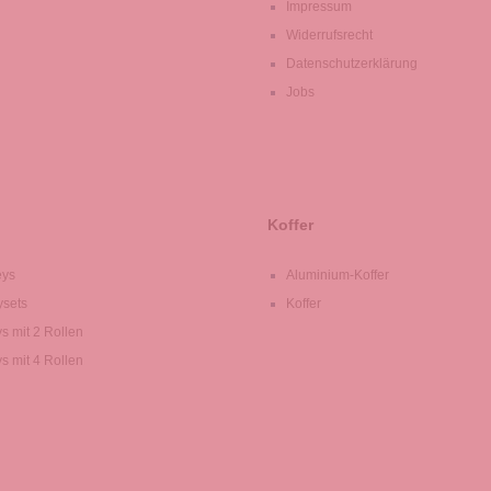
Impressum
Widerrufsrecht
Datenschutzerklärung
Jobs
Koffer
eys
Aluminium-Koffer
ysets
Koffer
ys mit 2 Rollen
ys mit 4 Rollen