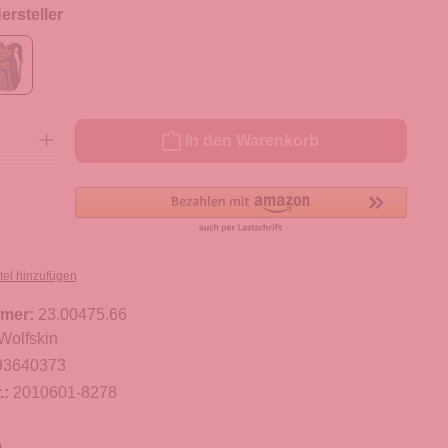
rsteller
ib den gewünschten Wert ein oder benutze die Schaltflächen um die Anzahl zu er
In den Warenkorb
tel hinzufügen
mer:
23.00475.66
Wolfskin
93640373
.:
2010601-8278
m