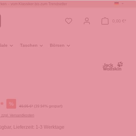
ken – vom Klassiker bis zum Trendsetter
0,00 €*
Sale
Taschen
Börsen
*
%
49,95 €*
(39.94% gespart)
. zzgl. Versandkosten
ügbar, Lieferzeit: 1-3 Werktage