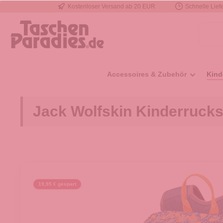
Kostenloser Versand ab 20 EUR
Schnelle Liefe
e springen
Zur Hauptnavigation springen
Accessoires & Zubehör
Kind
Jack Wolfskin Kinderrucksa
19,95 € gespart