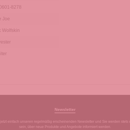
0601-8278
le Joe
k Wolfskin
ester
iter
Newsletter
jetzt einfach unseren regelmäßig erscheinenden Newsletter und Sie werden stets 
sein, über neue Produkte und Angebote informiert werden.