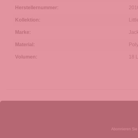
Herstellernummer:
201
Kollektion:
Litt
Marke:
Jac
Material:
Poly
Volumen:
18 L
Abonnieren Sie 