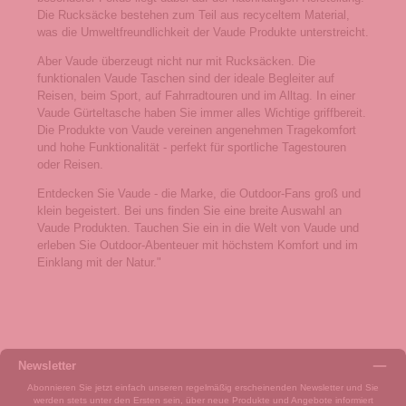
Die Rucksäcke bestehen zum Teil aus recyceltem Material,
was die Umweltfreundlichkeit der Vaude Produkte unterstreicht.
Aber Vaude überzeugt nicht nur mit Rucksäcken. Die
funktionalen Vaude Taschen sind der ideale Begleiter auf
Reisen, beim Sport, auf Fahrradtouren und im Alltag. In einer
Vaude Gürteltasche haben Sie immer alles Wichtige griffbereit.
Die Produkte von Vaude vereinen angenehmen Tragekomfort
und hohe Funktionalität - perfekt für sportliche Tagestouren
oder Reisen.
Entdecken Sie Vaude - die Marke, die Outdoor-Fans groß und
klein begeistert. Bei uns finden Sie eine breite Auswahl an
Vaude Produkten. Tauchen Sie ein in die Welt von Vaude und
erleben Sie Outdoor-Abenteuer mit höchstem Komfort und im
Einklang mit der Natur."
Newsletter
Abonnieren Sie jetzt einfach unseren regelmäßig erscheinenden Newsletter und Sie
werden stets unter den Ersten sein, über neue Produkte und Angebote informiert