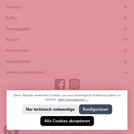
Trolleys
Koffer
Reisegepäck
Kinder
Accessoires
Versandarten
Unsere Communities
Diese Website verwendet Cookies, um eine bestmögliche Erfahrung bieten zu
können.
Mehr Informationen ...
Bestellung widerrufen
Nur technisch notwendige
Konfigurieren
Alle Cookies akzeptieren
* Alle Preise inkl. gesetzl. Mehrwertsteuer zzgl.
Versandkosten
und ggf.
Werkzeugleiste anzeigen
Nachnahmegebühren, wenn nicht anders angegeben.
© 2026 Taschenparadies - Alle Rechte vorbehalten. Theme by
ThemeWare®