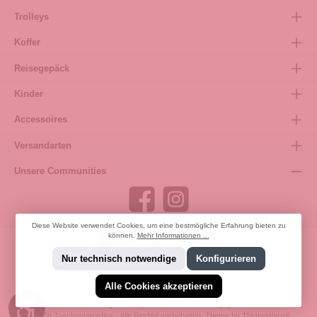
Trolleys
Koffer
Reisegepäck
Kinder
Accessoires
Versandarten
Unsere Communities
Diese Website verwendet Cookies, um eine bestmögliche Erfahrung bieten zu
können.
Mehr Informationen ...
Bestellung widerrufen
Nur technisch notwendige
Konfigurieren
Alle Cookies akzeptieren
* Alle Preise inkl. gesetzl. Mehrwertsteuer zzgl.
Versandkosten
und ggf.
Werkzeugleiste anzeigen
Nachnahmegebühren, wenn nicht anders angegeben.
© 2026 Taschenparadies - Alle Rechte vorbehalten. Theme by
ThemeWare®