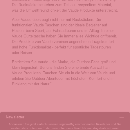
Die Rucksäcke bestehen zum Teil aus recyceltem Material,
was die Umweltfreundlichkeit der Vaude Produkte unterstreicht.
Aber Vaude überzeugt nicht nur mit Rucksäcken. Die
funktionalen Vaude Taschen sind der ideale Begleiter auf
Reisen, beim Sport, auf Fahrradtouren und im Alltag. In einer
Vaude Gürteltasche haben Sie immer alles Wichtige griffbereit.
Die Produkte von Vaude vereinen angenehmen Tragekomfort
und hohe Funktionalität - perfekt für sportliche Tagestouren
oder Reisen.
Entdecken Sie Vaude - die Marke, die Outdoor-Fans groß und
klein begeistert. Bei uns finden Sie eine breite Auswahl an
Vaude Produkten. Tauchen Sie ein in die Welt von Vaude und
erleben Sie Outdoor-Abenteuer mit höchstem Komfort und im
Einklang mit der Natur."
Newsletter
Abonnieren Sie jetzt einfach unseren regelmäßig erscheinenden Newsletter und Sie
werden stets unter den Ersten sein, über neue Produkte und Angebote informiert