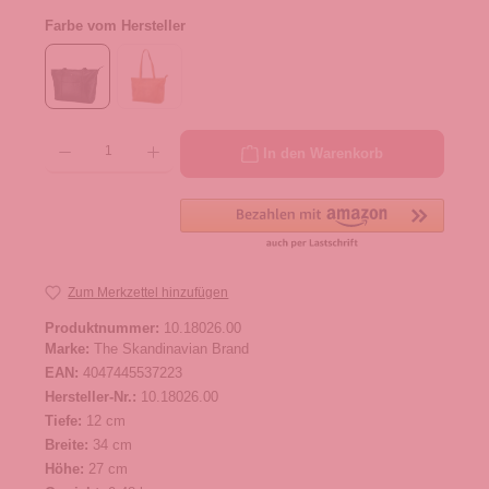
Farbe vom Hersteller
Produkt Anzahl: Gib den gewünschten Wert ein oder benutze die Schaltflächen um die 
In den Warenkorb
Zum Merkzettel hinzufügen
Produktnummer:
10.18026.00
Marke:
The Skandinavian Brand
EAN:
4047445537223
Hersteller-Nr.:
10.18026.00
Tiefe:
12 cm
Breite:
34 cm
Höhe:
27 cm