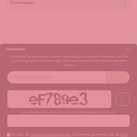
Bewertungen
Newsletter
Abonnieren Sie jetzt einfach unseren regelmäßig erscheinenden Newsletter und Sie
werden stets unter den Ersten sein, über neue Produkte und Angebote informiert
werden.
E-
Mail-
Adresse*
Um weiterzugehen, geben Sie die oben abgebildeten Zeichen ein*
Ich habe die
Datenschutzbestimmungen
zur Kenntnis genommen und die
AGB