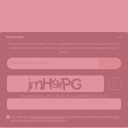
Newsletter
Abonnieren Sie jetzt einfach unseren regelmäßig erscheinenden Newsletter und Sie
werden stets unter den Ersten sein, über neue Produkte und Angebote informiert
werden.
E-
Mail-
Adresse*
Um weiterzugehen, geben Sie die oben abgebildeten Zeichen ein*
Ich habe die
Datenschutzbestimmungen
zur Kenntnis genommen und die
AGB
gelesen und bin mit ihnen einverstanden.