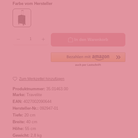
Farbe vom Hersteller
Produkt Anzahl: Gib den gewünschten Wert ein oder benutze die Schaltflächen um die 
In den Warenkorb
Zum Merkzettel hinzufügen
Produktnummer:
35.01463.00
Marke:
Travelite
EAN:
4027002090644
Hersteller-Nr.:
092947-01
Tiefe:
20 cm
Breite:
40 cm
Höhe:
55 cm
Gewicht:
2,8 kg