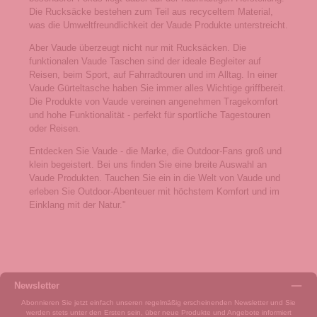
Die Rucksäcke bestehen zum Teil aus recyceltem Material,
was die Umweltfreundlichkeit der Vaude Produkte unterstreicht.
Aber Vaude überzeugt nicht nur mit Rucksäcken. Die
funktionalen Vaude Taschen sind der ideale Begleiter auf
Reisen, beim Sport, auf Fahrradtouren und im Alltag. In einer
Vaude Gürteltasche haben Sie immer alles Wichtige griffbereit.
Die Produkte von Vaude vereinen angenehmen Tragekomfort
und hohe Funktionalität - perfekt für sportliche Tagestouren
oder Reisen.
Entdecken Sie Vaude - die Marke, die Outdoor-Fans groß und
klein begeistert. Bei uns finden Sie eine breite Auswahl an
Vaude Produkten. Tauchen Sie ein in die Welt von Vaude und
erleben Sie Outdoor-Abenteuer mit höchstem Komfort und im
Einklang mit der Natur."
Newsletter
Abonnieren Sie jetzt einfach unseren regelmäßig erscheinenden Newsletter und Sie
werden stets unter den Ersten sein, über neue Produkte und Angebote informiert