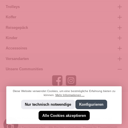
Trolleys
Koffer
Reisegepäck
Kinder
Accessoires
Versandarten
Unsere Communities
Diese Website verwendet Cookies, um eine bestmögliche Erfahrung bieten zu
können.
Mehr Informationen ...
Bestellung widerrufen
Nur technisch notwendige
Konfigurieren
Alle Cookies akzeptieren
* Alle Preise inkl. gesetzl. Mehrwertsteuer zzgl.
Versandkosten
und ggf.
Werkzeugleiste anzeigen
Nachnahmegebühren, wenn nicht anders angegeben.
© 2026 Taschenparadies - Alle Rechte vorbehalten. Theme by
ThemeWare®