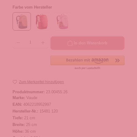
Farbe vom Hersteller
Produkt Anzahl: Gib den gewünschten Wert ein oder benutze die Schaltflächen um die 
In den Warenkorb
Zum Merkzettel hinzufügen
Produktnummer:
23.00455.26
Marke:
Vaude
EAN:
4062218952997
Hersteller-Nr.:
15481 120
Tiefe:
21 cm
Breite:
25 cm
Höhe:
36 cm