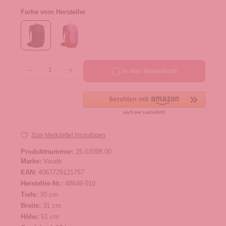
Farbe vom Hersteller
Produkt Anzahl: Gib den gewünschten Wert ein oder benutze die Schaltflächen um die 
In den Warenkorb
Zum Merkzettel hinzufügen
Produktnummer:
25.02098.00
Marke:
Vaude
EAN:
4067729121757
Hersteller-Nr.:
48649 010
Tiefe:
30 cm
Breite:
31 cm
Höhe:
51 cm