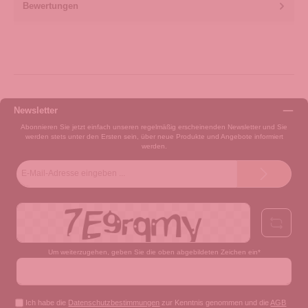
Bewertungen
Newsletter
Abonnieren Sie jetzt einfach unseren regelmäßig erscheinenden Newsletter und Sie
werden stets unter den Ersten sein, über neue Produkte und Angebote informiert
werden.
E-
Mail-
Adresse*
Um weiterzugehen, geben Sie die oben abgebildeten Zeichen ein*
Ich habe die
Datenschutzbestimmungen
zur Kenntnis genommen und die
AGB