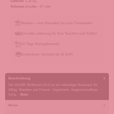
Gewicht:
1,26 kg
Volumen in Liter :
47 Liter
Marken – vom Klassiker bis zum Trendsetter
Schnelle Lieferung für Ihre Taschen und Koffer!
14 Tage Rückgaberecht
Kostenloser Versand ab 20 EUR
Beschreibung
Der VAUDE WoWizard 22+4 ist ein vielseitiger Rucksack für
Alltag, Wandern und Freizeit. Gepolsterte, längenverstellbare
Schu…
Mehr
Marke