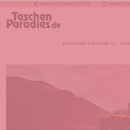
Kostenloser Versand ab 20 EUR
Schnelle Liefe
e springen
Zur Hauptnavigation springen
Accessoires & Zubehör
Kind