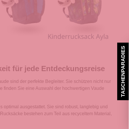
TASCHENPARADIES
eit für jede Entdeckungsreise
de sind der perfekte Begleiter. Sie schützen nicht nur
age finden Sie eine Auswahl der hochwertigen Vaude
 optimal ausgestattet. Sie sind robust, langlebig und
e Rucksäcke bestehen zum Teil aus recyceltem Material,