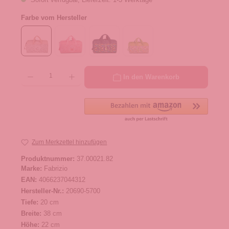
Farbe vom Hersteller
Produkt Anzahl: Gib den gewünschten Wert ein oder benutze die Schaltflächen um die 
In den Warenkorb
Zum Merkzettel hinzufügen
Produktnummer:
37.00021.82
Marke:
Fabrizio
EAN:
4066237044312
Hersteller-Nr.:
20690-5700
Tiefe:
20 cm
Breite:
38 cm
Höhe:
22 cm