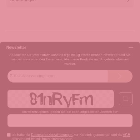
Newsletter
Abonnieren Sie jetzt einfach unseren regelmäßig erscheinenden Newsletter und Sie
werden stets unter den Ersten sein, über neue Produkte und Angebote informiert
werden.
E-
Mail-
Adresse*
Um weiterzugehen, geben Sie die oben abgebildeten Zeichen ein*
Ich habe die
Datenschutzbestimmungen
zur Kenntnis genommen und die
AGB
gelesen und bin mit ihnen einverstanden.