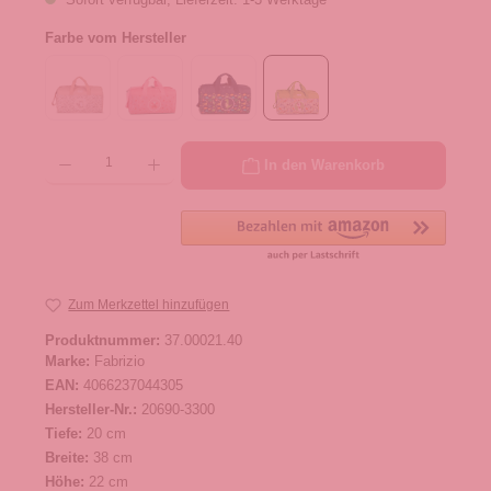
Farbe vom Hersteller
Produkt Anzahl: Gib den gewünschten Wert ein oder benutze die Schaltflächen um die 
In den Warenkorb
Zum Merkzettel hinzufügen
Produktnummer:
37.00021.40
Marke:
Fabrizio
EAN:
4066237044305
Hersteller-Nr.:
20690-3300
Tiefe:
20 cm
Breite:
38 cm
Höhe:
22 cm