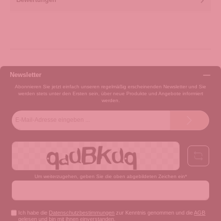
Newsletter
Abonnieren Sie jetzt einfach unseren regelmäßig erscheinenden Newsletter und Sie
werden stets unter den Ersten sein, über neue Produkte und Angebote informiert
werden.
E-
Mail-
Adresse*
Um weiterzugehen, geben Sie die oben abgebildeten Zeichen ein*
Ich habe die
Datenschutzbestimmungen
zur Kenntnis genommen und die
AGB
gelesen und bin mit ihnen einverstanden.