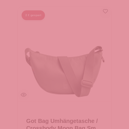
2 € gespart
Got Bag Umhängetasche /
Crossbody Moon Bag Small