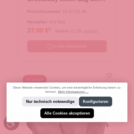
bass
Produktnummer:
15.01751.40
Hersteller:
Got Bag
37,00 €*
39,00 €*
(5.13% gespart)
In den Warenkorb
2 € gespart
Diese Website verwendet Cookies, um eine bestmögliche Erfahrung bieten zu
können.
Mehr Informationen ...
Nur technisch notwendige
Konfigurieren
Alle Cookies akzeptieren
Werkzeugleiste anzeigen