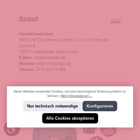
Scout
Herstelleradresse:
HATS-HATS Germany GmbH & Co. KG Unter den
Eichen 4
14974 Ludwigsfelde Deutschland
E-Mail:
info@hatshats.de
Website:
https://hatshats.de
Telefon:
3378-518 23 999
Diese Website verwendet Cookies, um eine bestmögliche Erfahrung bieten zu
können.
Mehr Informationen ...
Nur technisch notwendige
Konfigurieren
Alle Cookies akzeptieren
119,9 € gespart
Werkzeugleiste anzeigen