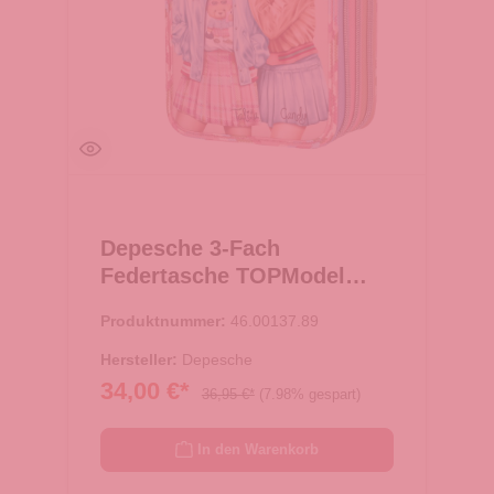
Depesche 3-Fach
Federtasche TOPModel
TEAM TEDDY 89-Pink
Produktnummer:
46.00137.89
Hersteller:
Depesche
34,00 €*
36,95 €*
(7.98% gespart)
In den Warenkorb