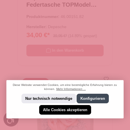
Federtasche TOPModel
VIVA VIOLET
Produktnummer:
46.00151.82
Hersteller:
Depesche
34,00 €*
39,95 €*
(14.89% gespart)
In den Warenkorb
6,95 € gespart
Diese Website verwendet Cookies, um eine bestmögliche Erfahrung bieten zu
können.
Mehr Informationen ...
Nur technisch notwendige
Konfigurieren
Alle Cookies akzeptieren
Werkzeugleiste anzeigen